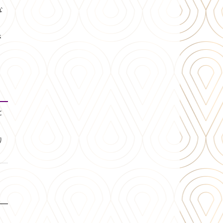
な
さ
と
り