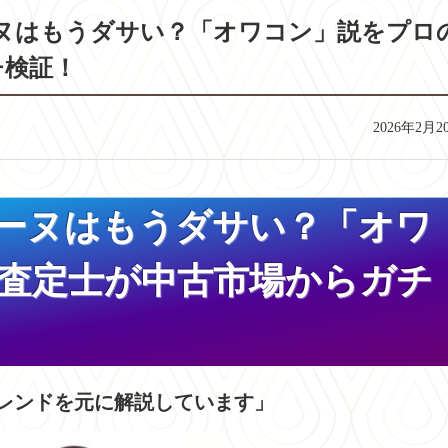
リーヌはもうダサい？「オワコン」説をプロ
チ検証！
2026年2月2
セリーヌはもうダサい？「オワ
査定士が中古市場からガチ
トレンドを元に解説しています」