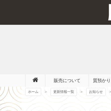
コ
ン
テ
ン
ツ
本
文
へ
ス
キ
ッ
プ
販売について
質預かり
ホーム
更新情報一覧
お知らせ
【2026年7月最新】セリーヌはもうダサい？「オ