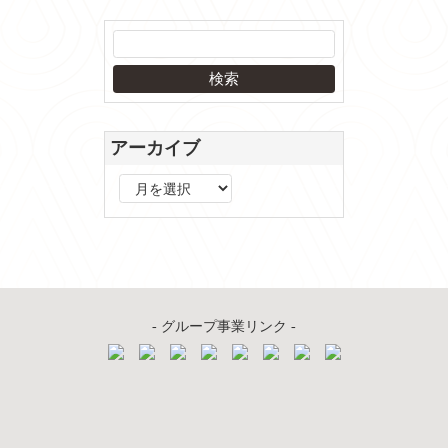
アーカイブ
ア
ー
カ
イ
ブ
- グループ事業リンク -