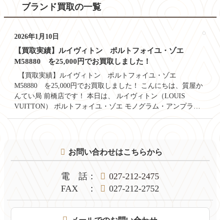
ブランド買取の一覧
2026年1月10日
【買取実績】ルイヴィトン ポルトフォイユ・ゾエ
M58880 を25,000円でお買取しました！
【買取実績】ルイヴィトン ポルトフォイユ・ゾエ
M58880 を25,000円でお買取しました！ こんにちは、質屋か
んてい局 前橋店です！ 本日は、 ルイヴィトン（LOUIS
VUITTON） ポルトフォイユ・ゾエ モノグラム・アンプラ…
コ
ペ
お問い合わせはこちらから
ン
ー
テ
ジ
ン
の
電話
：
027-212-2475
ツ
先
FAX
：
027-212-2752
本
頭
文
へ
の
戻