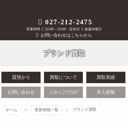
コ
ン
テ
質屋かんてい局
027-212-2475
ン
ツ
営業時間
10:00～19:00・定休日
毎週水曜日
前橋店
本
お問い合わせはこちらから
文
へ
ス
ブランド買取
キ
ッ
プ
質預かり
買取について
買取実績
お問い合わせ
スタッフブログ
求人情報
ブランド買取
ホーム
更新情報一覧