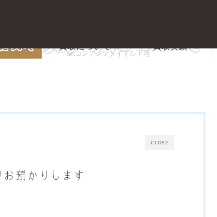
質預かりについて
現在のページ
について
買取について
買取実績
質屋かんてい局 前橋店
CLOSE
りお預かりします