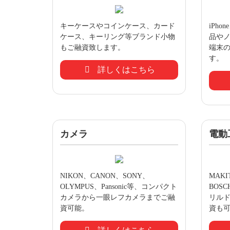
キーケースやコインケース、カード
iPho
ケース、キーリング等ブランド小物
品や
もご融資致します。
端末
す。
詳しくはこちら
カメラ
電動
NIKON、CANON、SONY、
MAK
OLYMPUS、Pansonic等、コンパクト
BOS
カメラから一眼レフカメラまでご融
リル
資可能。
資も