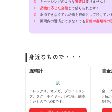
キャッシングのような
審査は
要りません！
品物に応じた金額
まで借りられます！
返済できなくても品物を担保として預けてい
期間内の返済ができなくても
督促や書類等の
身近なもので・・・
腕時計
貴金
ロレックス、オメガ、ブライトリン
金、
グ、タグ・ホイヤー、IWC等、故障
0.1
したものでもOKです。
刻印