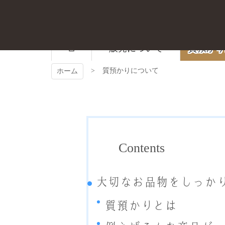
コ
ン
テ
ン
ツ
販売について
質預かり
本
文
質預かりについて
ホーム
へ
ス
キ
ッ
プ
Contents
大切なお品物をしっか
質預かりとは