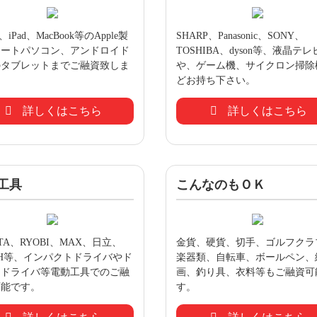
ne、iPad、MacBook等のApple製
SHARP、Panasonic、SONY、
ノートパソコン、アンドロイド
TOSHIBA、dyson等、液晶テレ
のタブレットまでご融資致しま
や、ゲーム機、サイクロン掃除
どお持ち下さい。
詳しくはこちら
詳しくはこちら
工具
こんなのもＯＫ
ITA、RYOBI、MAX、日立、
金貨、硬貨、切手、ゴルフクラ
CH等、インパクトドライバやド
楽器類、自転車、ボールペン、
ドドライバ等電動工具でのご融
画、釣り具、衣料等もご融資可
可能です。
す。