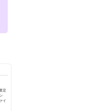
ら査定
ン
ァイ