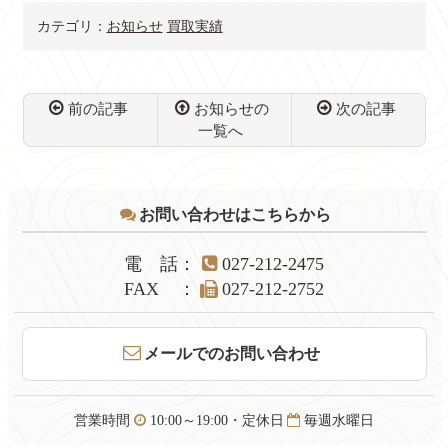
舗～【質屋かんてい
んてい局 前橋】
局 前橋店】
カテゴリ：
お知らせ
買取実績
前の記事
お知らせの
次の記事
一覧へ
コ
ペ
ン
ー
テ
ジ
お問い合わせはこちらから
ン
の
ツ
先
本
頭
電話
：
027-212-2475
文
へ
FAX
：
027-212-2752
の
戻
先
る
頭
メールでのお問い合わせ
へ
戻
る
営業時間
10:00～19:00・定休日
毎週水曜日