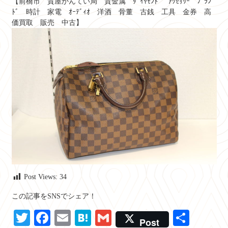
【前橋市 質屋かんてい局 貴金属 ﾀﾞｲﾔﾓﾝﾄﾞ ｱｸｾｻﾘｰ ﾌﾞﾗﾝ
ﾄﾞ 時計 家電 ｵｰﾃﾞｨｵ 洋酒 骨董 古銭 工具 金券 高
価買取 販売 中古】
Post Views:
34
この記事をSNSでシェア！
Twitter
Facebook
Email
Hatena
Gmail
共
Post