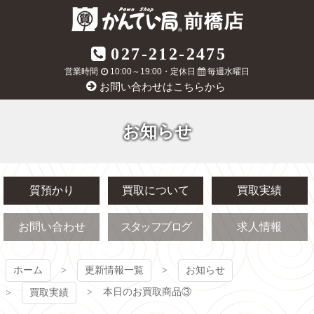
コ
ン
テ
質屋かんてい局
027-212-2475
ン
ツ
営業時間
10:00～19:00・定休日
毎週水曜日
前橋店
本
お問い合わせはこちらから
文
へ
ス
お知らせ
キ
ッ
プ
質預かり
買取について
買取実績
お問い合わせ
スタッフブログ
求人情報
ホーム
更新情報一覧
お知らせ
本日のお買取商品③
買取実績