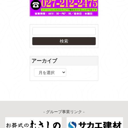
アーカイブ
ア
ー
カ
イ
ブ
- グループ事業リンク -