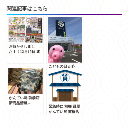
有
関連記事はこちら
お待たせしまし
た！！12月15日 遂
にグランドオープ
ン！！
こどもの日☆彡
かんてい局 前橋店
新商品情報～
緊急時に 前橋 質屋
COACH コーチから
かんてい局 前橋店
迷彩柄 ボデイバッグ
ご利用ください。少
入荷しました！キャ
しでも支えになれば
ッスレス還元対応店
幸いです。【質屋 か