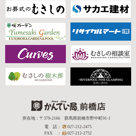
質屋かんてい局
所在地
：
〒379-2166
群馬県前橋市野中町
91-1
電話
：
027-212-2475
前橋店
FAX
：
027-212-2752