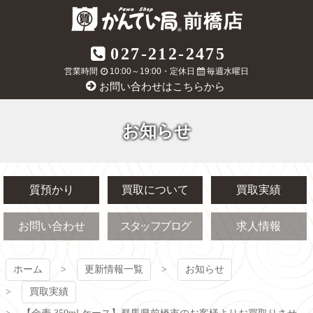
コ
ン
テ
質屋かんてい局
027-212-2475
ン
ツ
営業時間
10:00～19:00・定休日
毎週水曜日
前橋店
本
お問い合わせはこちらから
文
へ
ス
お知らせ
キ
ッ
プ
質預かり
買取について
買取実績
お問い合わせ
スタッフブログ
求人情報
ホーム
更新情報一覧
お知らせ
買取実績