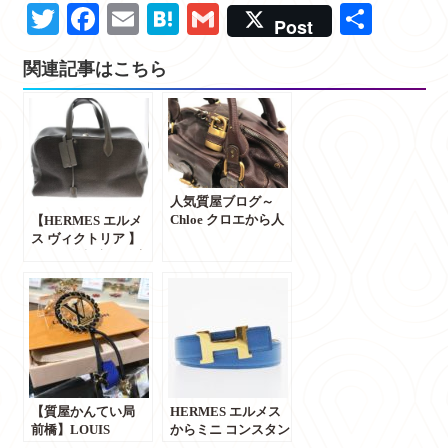
Twitter
Facebook
Email
Hatena
Gmail
共
Post
有
関連記事はこちら
人気質屋ブログ～
Chloe クロエから人
【HERMES エルメ
気のライン パディン
ス ヴィクトリア 】
トン レザー 35cm を
群馬県前橋市のお客
ご紹介！！☆X'mas
様よりお買取りさせ
セール開催中☆店内
ていただきました。
商品5％off！LINE追
加で最大8％OFF～
【質屋かんてい局 前
橋店】
【質屋かんてい局
HERMES エルメス
前橋】LOUIS
からミニ コンスタン
VUITTON ルイヴィ
ス入荷しました。H