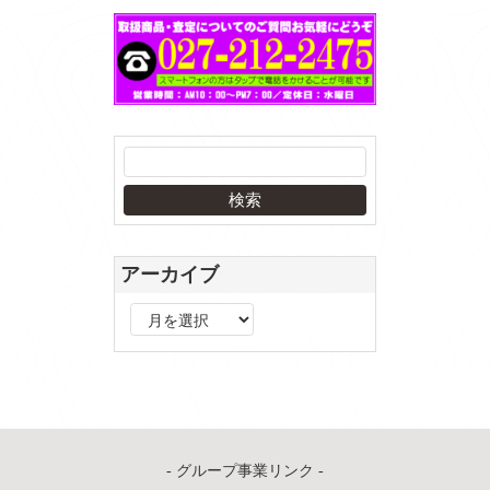
アーカイブ
ア
ー
カ
イ
ブ
- グループ事業リンク -