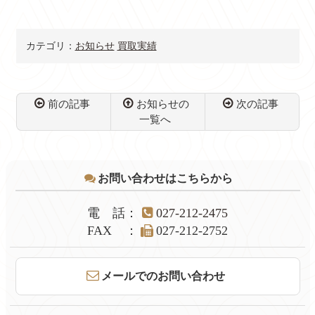
トン プレゼントにも
マークが目を引くお
ピッタリ！キーホル
洒落な逸品！
ダー＆バッグチャー
HERMES エルメス
カテゴリ：
お知らせ
買取実績
ム特集【群馬県 かん
買取しております。
てい局】
【質屋 かんてい局
前橋】
前の記事
お知らせの
次の記事
一覧へ
コ
ペ
ン
ー
テ
ジ
お問い合わせはこちらから
ン
の
ツ
先
本
頭
電話
：
027-212-2475
文
へ
FAX
：
027-212-2752
の
戻
先
る
頭
メールでのお問い合わせ
へ
戻
る