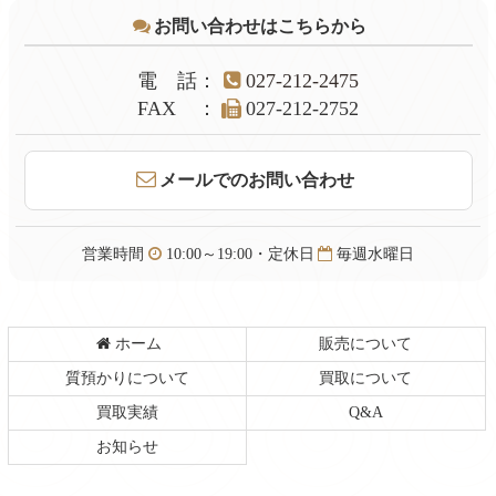
テ
ジ
お問い合わせはこちらから
ン
の
ツ
先
本
頭
電話
：
027-212-2475
文
へ
FAX
：
027-212-2752
の
戻
先
る
頭
メールでのお問い合わせ
へ
戻
る
営業時間
10:00～19:00・定休日
毎週水曜日
ホーム
販売について
質預かりについて
買取について
買取実績
Q&A
お知らせ