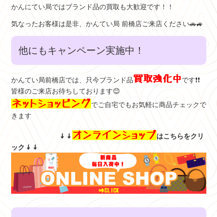
かん
に
てい局ではブランド品の買取も大歓迎です！！
気なったお客様は是非、かんてい局 前橋店ご来店ください🚗🚙
他にもキャンペーン実施中！
買取強化中
かんてい局前橋店では、只今ブランド品
です❗❗
皆様のご来店お待ちしております😊
ネットショッピング
でご自宅でもお気軽に商品チェックで
きます
オンラインショップ
↓↓
はこちらをクリ
ック
↓↓