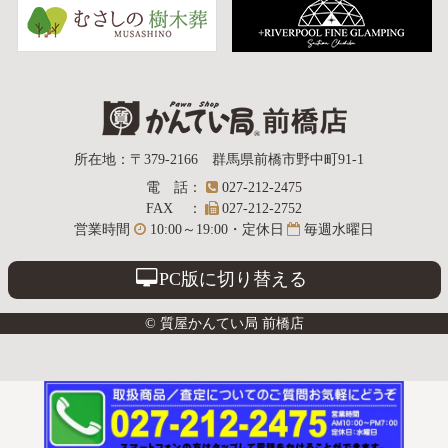
質屋かんてい局
所在地
：
〒379-2166
群馬県前橋市野中町
91-1
電話
：
027-212-2475
前橋店
FAX
：
027-212-2752
営業時間
10:00～19:00・定休日
毎週水曜日
PC版に切り替える
© 質屋かんてい局 前橋店