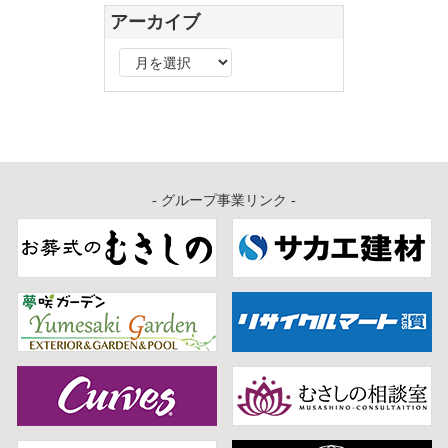
アーカイブ
ア
ー
カ
イ
ブ
- グループ事業リンク -