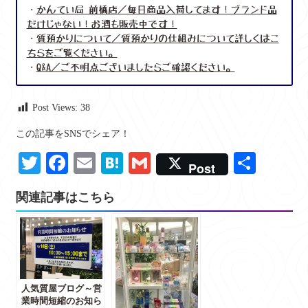
・
かんてい局 前橋店／毎日商品入荷してます！ブランド品
だけじゃない！お酒も販売中です！
・
質預かりについて／質預かりの仕組みについて詳しくはこ
ちらをご覧ください。
・
Q&A／ご不明点ございましたらご確認ください。
Post Views:
38
この記事をSNSでシェア！
Twitter
Facebook
Email
Hatena
Gmail
共
Post
有
関連記事はこちら
人気質屋ブログ～営
業時間短縮のお知ら