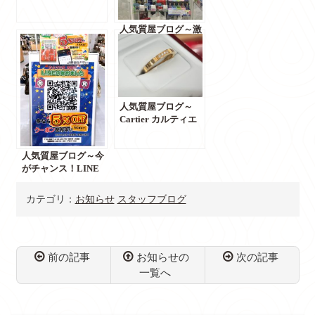
せ☆1月18日（土）
10：00～15：00☆
人気質屋ブログ～激
までの営業となりま
安！素敵な香りのプ
す～【質屋かんてい
チプラ香水多数入荷
局 前橋店】
しました！～【質屋
かんてい局 前橋店】
人気質屋ブログ～
Cartier カルティエ
からマイヨンパンテ
ールリング入荷しま
人気質屋ブログ～今
した！カルティエ ア
がチャンス！LINE
クセサリー買取しま
お友達追加で
す！～【質屋かんて
☆5％OFFクーポン
い局 前橋店】
カテゴリ：
お知らせ
スタッフブログ
配布中☆キャッシュ
レス還元対応店舗～
【質屋かんてい局 前
橋店】
前の記事
お知らせの
次の記事
一覧へ
コ
ペ
ン
ー