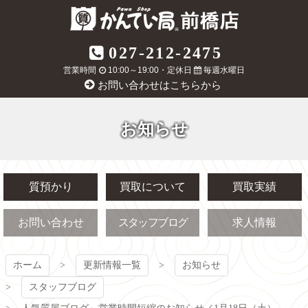
コ
ン
テ
質屋かんてい局
027-212-2475
ン
ツ
営業時間
10:00～19:00・定休日
毎週水曜日
前橋店
本
お問い合わせはこちらから
文
へ
ス
お知らせ
キ
ッ
プ
質預かり
買取について
買取実績
お問い合わせ
スタッフブログ
求人情報
ホーム
更新情報一覧
お知らせ
スタッフブログ