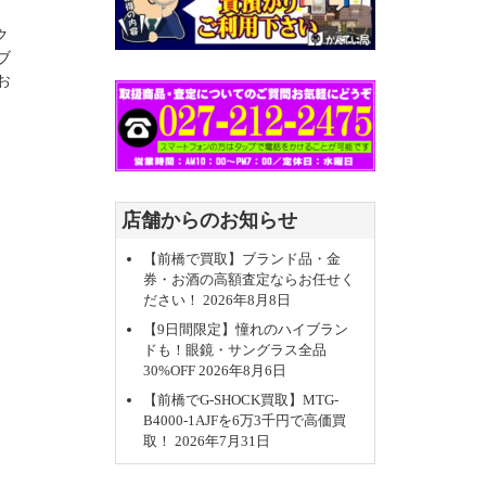
ク
ブ
お
店舗からのお知らせ
【前橋で買取】ブランド品・金
券・お酒の高額査定ならお任せく
ださい！
2026年8月8日
【9日間限定】憧れのハイブラン
ドも！眼鏡・サングラス全品
30%OFF
2026年8月6日
【前橋でG-SHOCK買取】MTG-
B4000-1AJFを6万3千円で高価買
取！
2026年7月31日