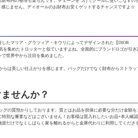
お財布内の整理も楽ちんです。チェーンをつけてクールに使いこなすの
り感じません。ディオールのお財布お安くゲットするチャンスですよ☆
したマリア・グラツィア・キウリによってデザインされた【DIOR
年代に人気を集めたトロッターと似ていますよね。全面的にブランドロゴが引き
ンで世界中から注目を集めました。
生地からは美しい仕上がりを感じます。バッグだけでなく財布からストラッ
けませんか？
バッグの質預かりしております。質とはお品を担保に必要な分だけ金額を
に特別な審査などはございません！お客様は質入れしたいお品+本人確
融資だけでなくしばらく家を離れるからと金庫代わりに利用してくださ