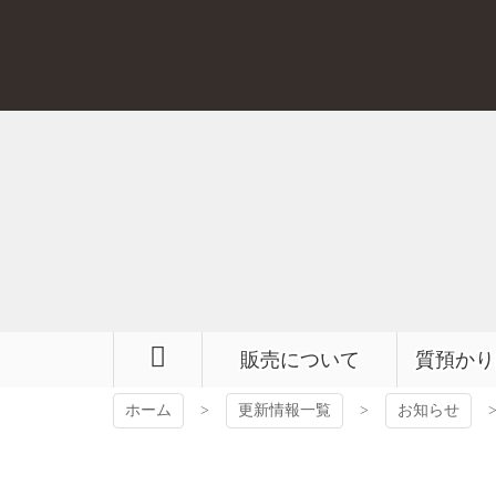
コ
ン
テ
ン
ツ
本
文
へ
ス
キ
ッ
プ
販売について
質預かり
ホーム
更新情報一覧
お知らせ
【前橋 ディオール 買取】ディオール オブリーク