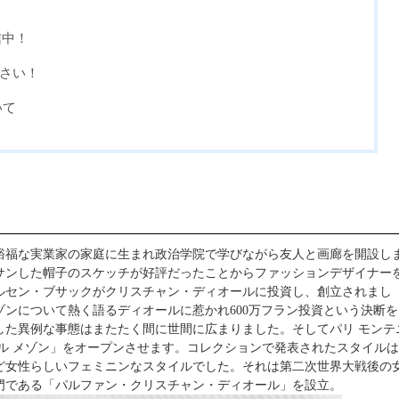
信中！
さい！
いて
裕福な実業家の家庭に生まれ政治学院で学びながら友人と画廊を開設し
ッサンした帽子のスケッチが好評だったことからファッションデザイナー
マルセン・ブサックがクリスチャン・ディオールに投資し、創立されまし
ンについて熱く語るディオールに惹かれ600万フラン投資という決断を
した異例な事態はまたたく間に世間に広まりました。そしてパリ モンテ
ル メゾン」をオープンさせます。コレクションで発表されたスタイル
ど女性らしいフェミニンなスタイルでした。それは第二次世界大戦後の
部門である「パルファン・クリスチャン・ディオール」を設立。