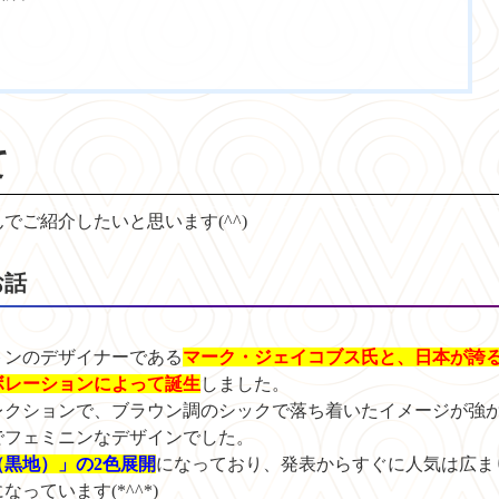
て
ご紹介したいと思います(^^)
お話
トンのデザイナーである
マーク・ジェイコブス氏と、日本が誇
ボレーションによって誕生
しました。
コレクションで、ブラウン調のシックで落ち着いたイメージが強
でフェミニンなデザインでした。
黒地）」の2色展開
になっており、発表からすぐに人気は広ま
ています(*^^*)