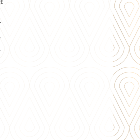
ま
ん
れ
☆