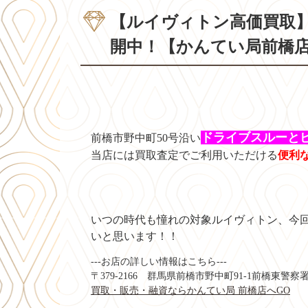
【ルイヴィトン高価買取
開中！【かんてい局前橋
ドライブスルーと
前橋市野中町50号沿い
当店には買取査定でご利用いただける
便利
いつの時代も憧れの対象ルイヴィトン、今
いと思います！！
---お店の詳しい情報はこちら---
〒379-2166
群馬県前橋市野中町91-1
前橋東警察署
買取・販売・融資ならかんてい局 前橋店へGO