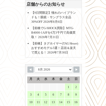
店舗からのお知らせ
【9日間限定】憧れのハイブラン
ドも！眼鏡・サングラス全品
30%OFF
2026年8月6日
【前橋でG-SHOCK買取】MTG-
B4000-1AJFを6万3千円で高価買
取！
2026年7月31日
【前橋】タグホイヤー(TAG Heuer)
おすすめモデル5選！店頭＆楽天
で買える！
2026年7月30日
月
火
水
木
金
土
日
1
2
3
4
5
6
7
8
9
10
11
12
13
14
15
16