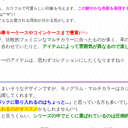
ち、カラフルで可愛らしい印象を与えます。
この鮮やかな色彩を表現す
*°∀°)！
てもなお愛される理由が分かる気がします。
事キーケースやコインケースまで豊富(^^♪
が、比較的フェミニンなマルチカラーに合ったものが多く、革
と合わせていたりと、
アイテムによって雰囲気が異なるので楽
ラーのアイテムは、思わずコレクションにしたくなりますね☆
しまいそうなデザインですが、モノグラム・マルチカラーはカ
活躍してくれます。
ックに取り入れるのはちょっと...」
と思っている方も多いでし
入れるのがオススメ
かもしれません(^^)
」と言うくらい、
シリーズの中でとくに選ばれているのは圧倒