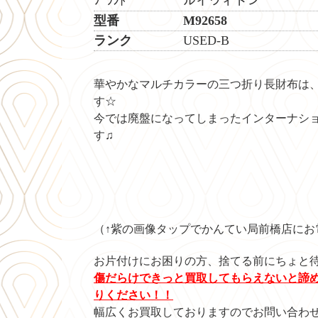
ﾌﾞﾗﾝﾄﾞ ルイヴィトン
型番 M92658
ランク
USED-B
華やかなマルチカラーの三つ折り長財布は
す☆
今では廃盤になってしまったインターナシ
す♫
（↑紫の画像タップでかんてい局前橋店にお
お片付けにお困りの方、捨てる前にちょと
傷だらけできっと買取してもらえないと諦
りください！！
幅広くお買取しておりますのでお問い合わ