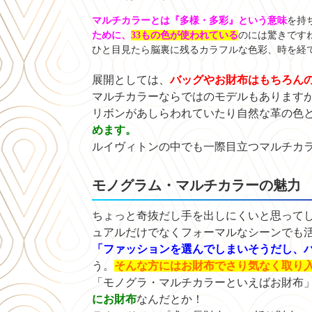
マルチカラーとは『多様・多彩』という意味
を持
ために、
33もの色が使われている
のには驚きですね(
ひと目見たら脳裏に残るカラフルな色彩、時を経
展開としては、
バッグやお財布はもちろんの
マルチカラーならではのモデルもあります
リボンがあしらわれていたり自然な革の色
めます。
ルイヴィトンの中でも一際目立つマルチカ
モノグラム・マルチカラーの魅力
ちょっと奇抜だし手を出しにくいと思って
ュアルだけでなくフォーマルなシーンでも
「ファッションを選んでしまいそうだし、バ
う。
そんな方にはお財布でさり気なく取り
「モノグラ・マルチカラーといえばお財布
にお財布
なんだとか！