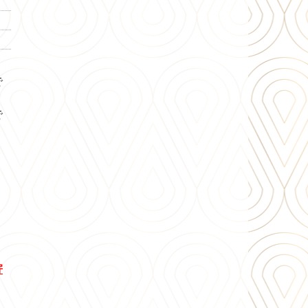
で
で
寄