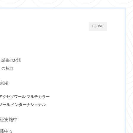
CLOSE
ー誕生のお話
ーの魅力
実績
アクセソワール マルチカラー
ゾール インターナショナル
証実施中
載中☆