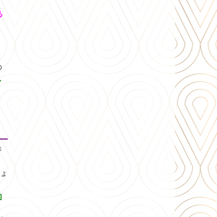
る
の
し
ジ
ょ
的