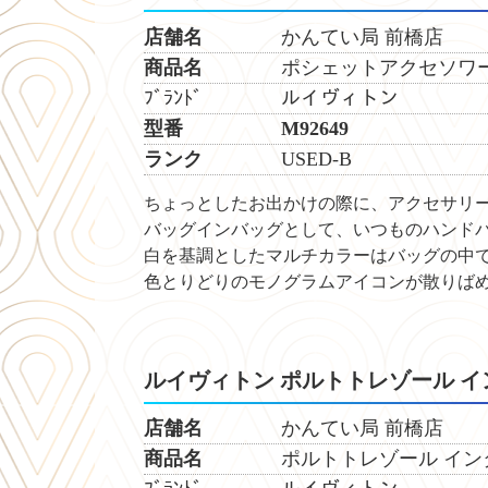
店舗名
かんてい局 前橋店
商品名
ポシェットアクセソワール
ﾌﾞﾗﾝﾄﾞ ルイヴィトン
型番 M92649
ランク
USED-B
ちょっとしたお出かけの際に、アクセサリ
バッグインバッグとして、いつものハンド
白を基調としたマルチカラーはバッグの中
色とりどりのモノグラムアイコンが散りば
ルイヴィトン ポルトトレゾール 
店舗名
かんてい局 前橋店
商品名
ポルトトレゾール インタ