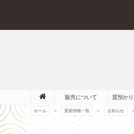
コ
ン
テ
ン
ツ
本
文
へ
ス
キ
ッ
プ
販売について
質預かり
ホーム
更新情報一覧
お知らせ