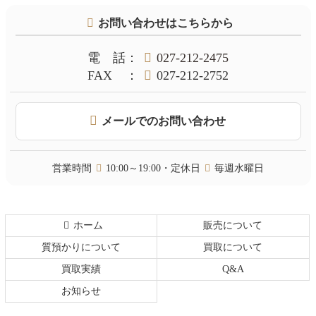
テ
ジ
お問い合わせはこちらから
ン
の
ツ
先
本
頭
電話
：
027-212-2475
文
へ
FAX
：
027-212-2752
の
戻
先
る
頭
メールでのお問い合わせ
へ
戻
る
営業時間
10:00～19:00・定休日
毎週水曜日
ホーム
販売について
質預かりについて
買取について
買取実績
Q&A
お知らせ