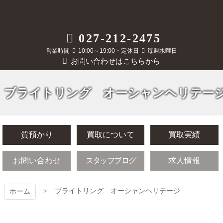
コ
ン
テ
質屋かんてい局
027-212-2475
ン
ツ
営業時間
10:00～19:00・定休日
毎週水曜日
前橋店
本
お問い合わせはこちらから
文
へ
ス
ブライトリング オーシャンヘリテー
キ
ッ
プ
質預かり
買取について
買取実績
お問い合わせ
スタッフブログ
求人情報
ブライトリング オーシャンヘリテージ
ホーム