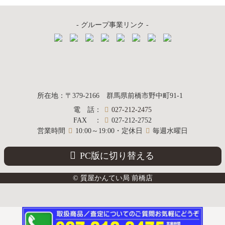
- グループ事業リンク -
質屋かんてい局
所在地
：
〒379-2166
群馬県前橋市野中町
91-1
電話
：
027-212-2475
前橋店
FAX
：
027-212-2752
営業時間
10:00～19:00・定休日
毎週水曜日
PC版に切り替える
© 質屋かんてい局 前橋店