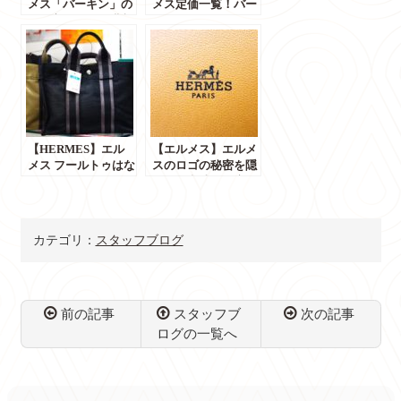
メス「バーキン」の
メス定価一覧！バー
買い方ガイド｜購入
キン・ケリー・ミニ
者から聞いた実践方
ケリーの価格推移と
法！！
値上げまとめ
【HERMES】エル
【エルメス】エルメ
メス フールトゥはな
スのロゴの秘密を隠
ぜ今でも人気がある
された意味を徹底解
のだろう？？
説！エルメス好き必
見！！
カテゴリ：
スタッフブログ
前の記事
スタッフブ
次の記事
ログの一覧へ
コ
ペ
ン
ー
テ
ジ