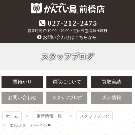
コ
ン
テ
質屋かんてい局
027-212-2475
ン
ツ
営業時間
10:00～19:00・定休日
毎週水曜日
前橋店
本
お問い合わせはこちらから
文
へ
ス
スタッフブログ
キ
ッ
プ
質預かり
買取について
買取実績
お問い合わせ
スタッフブログ
求人情報
ホーム
更新情報一覧
スタッフブログ
エルメス バーキン❤