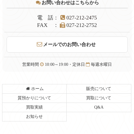
お問い合わせはこちらから
ン
の
ツ
先
本
頭
電話
：
027-212-2475
文
へ
FAX
：
027-212-2752
の
戻
先
る
頭
メールでのお問い合わせ
へ
戻
る
営業時間
10:00～19:00・定休日
毎週水曜日
ホーム
販売について
質預かりについて
買取について
買取実績
Q&A
お知らせ