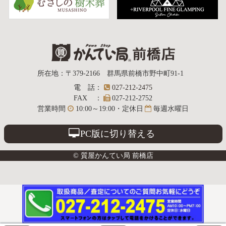
質屋かんてい局
所在地
：
〒379-2166
群馬県前橋市野中町
91-1
電話
：
027-212-2475
前橋店
FAX
：
027-212-2752
営業時間
10:00～19:00・定休日
毎週水曜日
PC版に切り替える
© 質屋かんてい局 前橋店