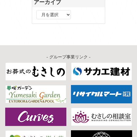
アーカイブ
ア
ー
カ
イ
ブ
- グループ事業リンク -