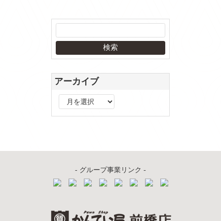
アーカイブ
ア
ー
カ
イ
ブ
- グループ事業リンク -