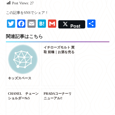
Post Views:
27
この記事をSNSでシェア！
Twitter
Facebook
Email
Hatena
Gmail
共
Post
有
関連記事はこちら
イチローズモルト 買
取 前橋｜お酒を売る
なら質屋かんてい局
前橋店へ
キッズスペース
CHANEL チェーン
PRADAコーナーリ
ショルダー№5
ニューアル‼