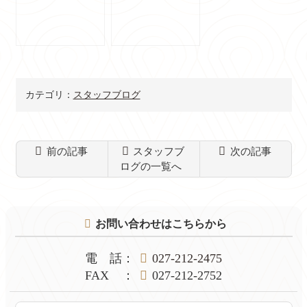
カテゴリ：
スタッフブログ
前の記事
スタッフブ
次の記事
ログの一覧へ
コ
ペ
ン
ー
テ
ジ
お問い合わせはこちらから
ン
の
ツ
先
本
頭
電話
：
027-212-2475
文
へ
FAX
：
027-212-2752
の
戻
先
る