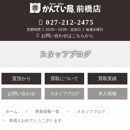
コ
ン
テ
質屋かんてい局
027-212-2475
ン
ツ
営業時間
10:00～19:00・定休日
毎週水曜日
前橋店
本
お問い合わせはこちらから
文
へ
ス
スタッフブログ
キ
ッ
プ
質預かり
買取について
買取実績
お問い合わせ
スタッフブログ
求人情報
ホーム
更新情報一覧
スタッフブログ
新成人おめでとうございます