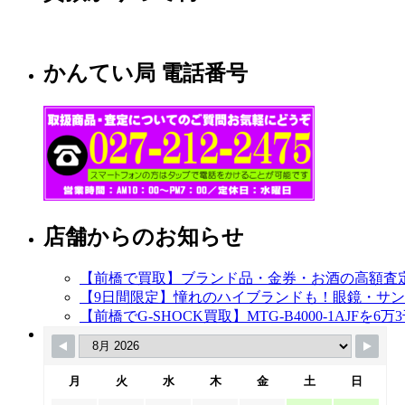
かんてい局 電話番号
店舗からのお知らせ
【前橋で買取】ブランド品・金券・お酒の高額査
【9日間限定】憧れのハイブランドも！眼鏡・サング
【前橋でG-SHOCK買取】MTG-B4000-1AJFを
月
火
水
木
金
土
日