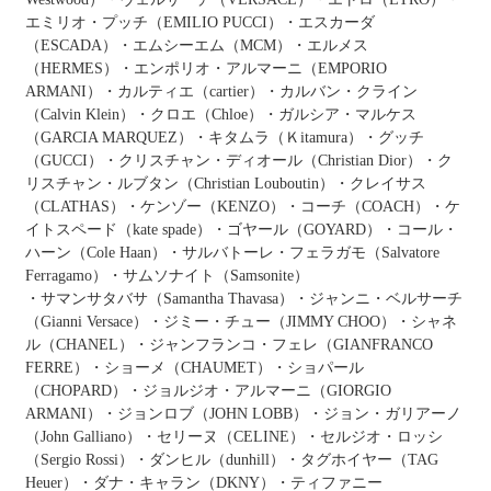
エミリオ・プッチ（EMILIO PUCCI）・エスカーダ
（ESCADA）・エムシーエム（MCM）・エルメス
（HERMES）・エンポリオ・アルマーニ（EMPORIO
ARMANI）・カルティエ（cartier）・カルバン・クライン
（Calvin Klein）・クロエ（Chloe）・ガルシア・マルケス
（GARCIA MARQUEZ）・キタムラ（Ｋitamura）・グッチ
（GUCCI）・クリスチャン・ディオール（Christian Dior）・ク
リスチャン・ルブタン（Christian Louboutin）・クレイサス
（CLATHAS）・ケンゾー（KENZO）・コーチ（COACH）・ケ
イトスペード（kate spade）・ゴヤール（GOYARD）・コール・
ハーン（Cole Haan）・サルバトーレ・フェラガモ（Salvatore
Ferragamo）・サムソナイト（Samsonite）
・サマンサタバサ（Samantha Thavasa）・ジャンニ・ベルサーチ
（Gianni Versace）・ジミー・チュー（JIMMY CHOO）・シャネ
ル（CHANEL）・ジャンフランコ・フェレ（GIANFRANCO
FERRE）・ショーメ（CHAUMET）・ショパール
（CHOPARD）・ジョルジオ・アルマーニ（GIORGIO
ARMANI）・ジョンロブ（JOHN LOBB）・ジョン・ガリアーノ
（John Galliano）・セリーヌ（CELINE）・セルジオ・ロッシ
（Sergio Rossi）・ダンヒル（dunhill）・タグホイヤー（TAG
Heuer）・ダナ・キャラン（DKNY）・ティファニー