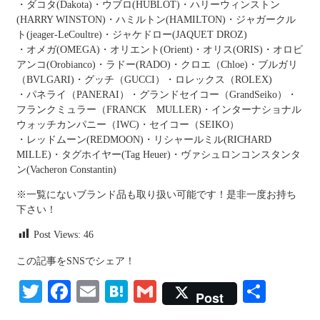
・ダコタ(Dakota)・ウブロ(HUBLOT)・ハリーウィンストン
(HARRY WINSTON)・ハミルトン(HAMILTON)・ジャガークル
ト(jeager-LeCoultre)・ジャケドロー(JAQUET DROZ)
・オメガ(OMEGA)・オリエント(Orient)・オリス(ORIS)・オロビ
アンコ(Orobianco)・ラドー(RADO)・クロエ（Chloe)・ブルガリ
（BVLGARI)・グッチ（GUCCI）・ロレックス（ROLEX)
・パネライ（PANERAI）・グランドセイコー（GrandSeiko）・
フランクミュラー（FRANCK MULLER)・インターナショナル
ウォッチカンパニー（IWC)・セイコー（SEIKO）
・レッドムーン(REDMOON)・リシャールミル(RICHARD
MILLE)・タグホイヤー(Tag Heuer)・ヴァシュロンコンスタンタ
ン(Vacheron Constantin)
※一覧にないブランド品も取り扱い可能です！是非一度お持ち
下さい！
Post Views:
46
この記事をSNSでシェア！
Twitter
Facebook
Email
Hatena
Gmail
共
Post
有