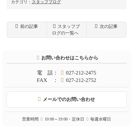
カテゴリ：
スタッフブログ
前の記事
スタッフブ
次の記事
ログの一覧へ
コ
ペ
ン
ー
テ
ジ
お問い合わせはこちらから
ン
の
ツ
先
本
頭
電話
：
027-212-2475
文
へ
FAX
：
027-212-2752
の
戻
先
る
頭
メールでのお問い合わせ
へ
戻
る
営業時間
10:00～19:00・定休日
毎週水曜日