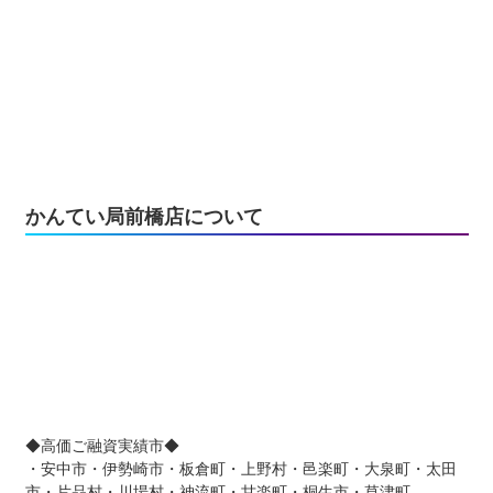
かんてい局前橋店について
◆高価ご融資実績市◆
・安中市・伊勢崎市・板倉町・上野村・邑楽町・大泉町・太田
市・片品村・川場村・神流町・甘楽町・桐生市・草津町