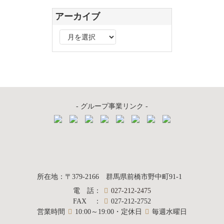
アーカイブ
ア
ー
カ
イ
ブ
- グループ事業リンク -
質屋かんてい局
所在地
：
〒379-2166
群馬県前橋市野中町
91-1
電話
：
027-212-2475
前橋店
FAX
：
027-212-2752
営業時間
10:00～19:00・定休日
毎週水曜日