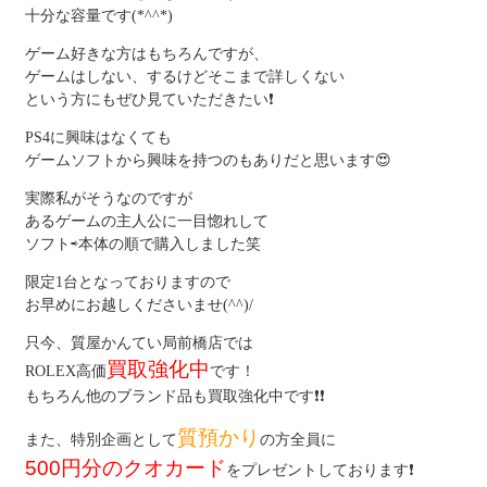
十分な容量です(*^^*)
ゲーム好きな方はもちろんですが、
ゲームはしない、するけどそこまで詳しくない
という方にもぜひ見ていただきたい❗
PS4に興味はなくても
ゲームソフトから興味を持つのもありだと思います😍
実際私がそうなのですが
あるゲームの主人公に一目惚れして
ソフト⇨本体の順で購入しました笑
限定1台となっておりますので
お早めにお越しくださいませ(^^)/
只今、質屋かんてい局前橋店では
買取強化中
ROLEX高価
です！
もちろん他のブランド品も買取強化中です❗❗
質預かり
また、特別企画として
の方全員に
500円分のクオカード
をプレゼントしております❗