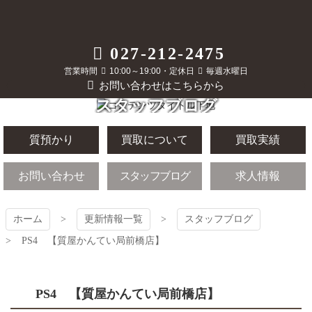
コ
ン
テ
質屋かんてい局
027-212-2475
ン
ツ
営業時間
10:00～19:00・定休日
毎週水曜日
前橋店
本
お問い合わせはこちらから
文
スタッフブログ
へ
ス
キ
質預かり
買取について
買取実績
ッ
プ
お問い合わせ
スタッフブログ
求人情報
ホーム
更新情報一覧
スタッフブログ
PS4 【質屋かんてい局前橋店】
PS4 【質屋かんてい局前橋店】