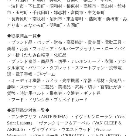
・渋川市・下仁田町・昭和村・榛東村・高崎市・高山村・館林
市・玉村町・千代田町・嬬恋村・富岡市・中之条町
・長野原町・南牧村・沼田市・東吾妻町・ 藤岡市・前橋市・み
どり市・みなかみ町・明和町・吉岡町
◆取扱商品一覧◆
・ブランド品・バッグ・財布・高級時計・貴金属・電動工具・
楽器・お酒・フィギュア・シルバーアクセサリー・ロードバイ
ク・折りたたみ自転車・化粧品
・ブランド食器・商品券・切手・テレホンカード・衣類・デジ
タル家電・パソコン・タブレット・スマートフォン・携帯電
話・電子手帳・TVゲーム
・オーディオ機器・カメラ・光学機器・楽器・器材・美術品・
趣味・スポーツ・工芸品・美術品・武具・切手・官製はがき・
貨幣・時計用ベルト・乗車券・交通券・ギフト券
・フード・ドリンク券・プリペイドカード
◆高額鑑定対象一覧◆
・アンテプリマ（ANTEPRIMA）・イヴ・サンローラン（Yves
Saint Laurent）・ヴァンクリーフ＆アーペル（VAN CLEEF &
ARPELS）・ヴィヴィアン・ウエストウッド（Vivienne
Westwood）・ヴェルサーチ（VERSACE）・エトロ（ETRO）・