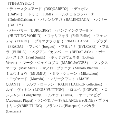
（TIFFANY&Co.）
・ディースクエアード（DSQUARED2）・デュポン
（DuPont）・トゥミ（TUMI）・ドルチェ＆ガッバーナ
（Dolce&Gabbana）・バレンシアガ（BALENCIAGA）・バリー
（BALLY）
・バーバリー（BURBERRY）・ハンティングワールド
（HUNTING WORLD）・フォリフォリ（Folli Follie）・フェン
ディ（FENDI）・プリマクラッセ（PRIMA CLASSE）・プラダ
（PRADA）・ブレゲ（breguet）・ブルガリ（BVLGARI）・フル
ラ（FURLA）・ベダアンドカンパニー（BEDAT &Co）・ポー
ル・スミス（Paul Smith）・ボッテガヴェネタ（Bottega
Veneta）・マーク・ジェイコブス（MARC JACOBS）・マックス
マーラ（Max Mara）・マノロ・ブラニク（Manolo Blahnik ）・
ミュウミュウ（MIUMIU）・ミラ・ショーン（Mila schon）
・モヴァード（Movado）・マリークワント（MARY
QUANT）・ラルフ・ローレン（RALPH LAUREN collection）・
ルイ・ヴィトン（LOUIS VUITTON）・ロエベ（LOEWE）・ロ
ンシャン（Longchamp）・ルエラ（Luella）・オーデマピゲ
(Audemars Piquet)・ランゲ&ゾーネ(A.LANGE&SOHNE)・ブライ
トリング(BREITLING)・ブランバン(Blancpain)・バカラ
(Baccarat)