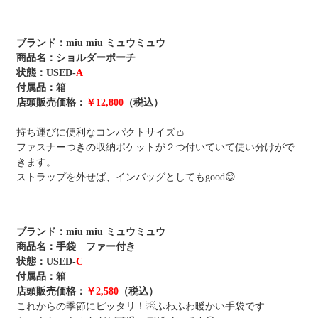
ブランド：
miu miu ミュウミュウ
商品名：ショルダーポーチ
状態：USED-
A
付属品：
箱
店頭販売価格：
￥12,800
（税込）
持ち運びに便利なコンパクトサイズ👛
ファスナーつきの収納ポケットが２つ付いていて使い分けがで
きます。
ストラップを外せば、インバッグとしてもgood😊
ブランド：
miu miu ミュウミュウ
商品名：手袋 ファー付き
状態：USED-
C
付属品：
箱
店頭販売価格：
￥2,580
（税込）
これからの季節にピッタリ！☃ふわふわ暖かい手袋です