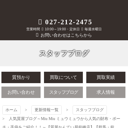
コ
ン
テ
質屋かんてい局
027-212-2475
ン
ツ
営業時間
10:00～19:00・定休日
毎週水曜日
前橋店
本
お問い合わせはこちらから
文
へ
ス
スタッフブログ
キ
ッ
プ
質預かり
買取について
買取実績
お問い合わせ
スタッフブログ
求人情報
ホーム
更新情報一覧
スタッフブログ
人気質屋ブログ～Miu Miu ミュウミュウから人気の財布・ポー
チ・手袋をご紹介！！～【質屋かんてい局前橋店】【群馬・前