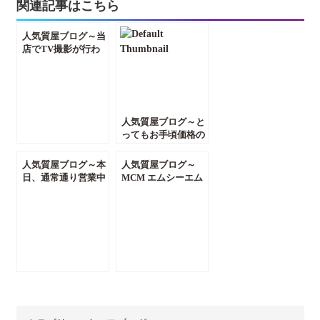
関連記事はこちら
人気質屋ブログ～当
店でTV撮影が行わ
れました☆【質屋か
んてい局前橋店】
【群馬・前橋】
人気質屋ブログ～と
ってもお手頃価格の
香水をご紹介しま
す！！～【質屋かん
人気質屋ブログ～本
人気質屋ブログ～
てい局前橋店】【群
日、通常通り営業中
MCM エムシーエム
馬・前橋】
です！！ヽ(=´▽`=)ﾉ
から人気のパックバ
～【質屋かんてい局
ッグをご紹介！！～
前橋店】【群馬・前
【質屋かんてい局前
橋】
橋店】【群馬・前
橋】