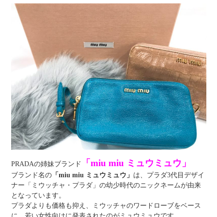
「
miu miu ミュウミュウ」
PRADAの姉妹ブランド
ブランド名の
「miu miu ミュウミュウ」
は、プラダ3代目デザイ
ナー「ミウッチャ・プラダ」の幼少時代のニックネームが由来
となっています。
プラダよりも価格も抑え、
ミウッチャの
ワードローブを
ベース
に、若い女性向けに発表されたのがミュウミュウです。