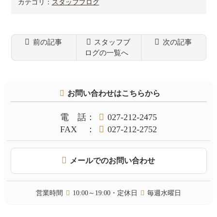
カテゴリ：
スタッフブログ
前の記事
スタッフブ
次の記事
ログの一覧へ
コ
ペ
ン
ー
テ
ジ
お問い合わせはこちらから
ン
の
ツ
先
本
頭
電話
：
027-212-2475
文
へ
FAX
：
027-212-2752
の
戻
先
る
頭
メールでのお問い合わせ
へ
戻
る
営業時間
10:00～19:00・定休日
毎週水曜日