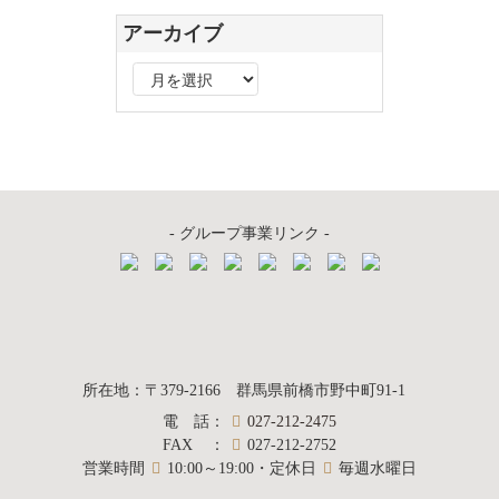
アーカイブ
ア
ー
カ
イ
ブ
- グループ事業リンク -
質屋かんてい局
所在地
：
〒379-2166
群馬県前橋市野中町
91-1
電話
：
027-212-2475
前橋店
FAX
：
027-212-2752
営業時間
10:00～19:00・定休日
毎週水曜日