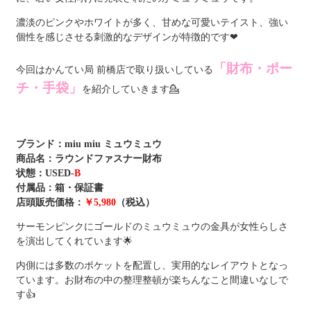
濃淡のピンクやホワイトが多く、
甘めな可愛いテイスト、強い
個性を感じさせる刺激的なデザインが特徴的です❤
「財布・ポー
今回はかんてい局 前橋店で取り扱いしている
チ・手袋」
を紹介していきます💁
ブランド：
miu miu ミュウミュウ
商品名：ラウンドファスナー財布
状態：USED-
B
付属品：
箱・保証書
店頭販売価格：
￥5,980
（税込）
サーモンピンクにゴールドのミュウミュウの金具が女性らしさ
を演出してくれています🌟
内側には多数のポケットを配置し、実用的なレイアウトとなっ
ています。お財布の中の整理整頓が楽ちんなこと間違いなしで
す👍