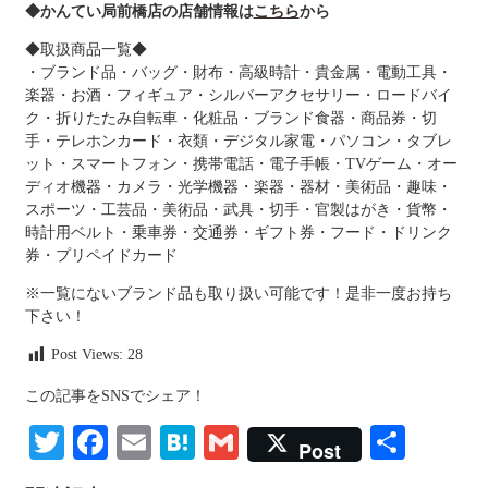
◆
かんてい局前橋店
の店舗情報は
こちら
から
◆取扱商品一覧◆
・ブランド品・バッグ・財布・高級時計・貴金属・電動工具・
楽器・お酒・フィギュア・シルバーアクセサリー・ロードバイ
ク・折りたたみ自転車・化粧品・ブランド食器・商品券・切
手・テレホンカード・衣類・デジタル家電・パソコン・タブレ
ット・スマートフォン・携帯電話・電子手帳・TVゲーム・オー
ディオ機器・カメラ・光学機器・楽器・器材・美術品・趣味・
スポーツ・工芸品・美術品・武具・切手・官製はがき・貨幣・
時計用ベルト・乗車券・交通券・ギフト券・フード・ドリンク
券・プリペイドカード
※一覧にないブランド品も取り扱い可能です！是非一度お持ち
下さい！
Post Views:
28
この記事をSNSでシェア！
Twitter
Facebook
Email
Hatena
Gmail
共
Post
有