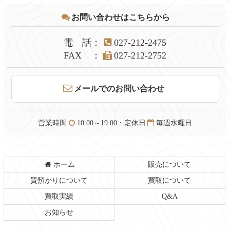
テ
ジ
お問い合わせはこちらから
ン
の
ツ
先
本
頭
電話
：
027-212-2475
文
へ
FAX
：
027-212-2752
の
戻
先
る
頭
メールでのお問い合わせ
へ
戻
る
営業時間
10:00～19:00・定休日
毎週水曜日
ホーム
販売について
質預かりについて
買取について
買取実績
Q&A
お知らせ