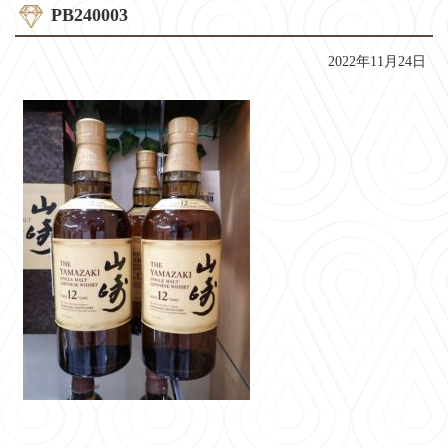
PB240003
2022年11月24日
コ
ペ
ン
ー