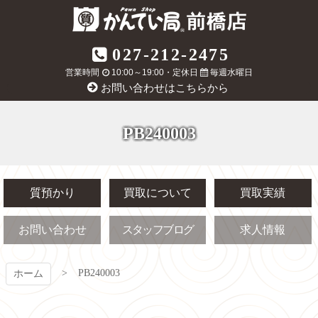
コ
ン
テ
質屋かんてい局
027-212-2475
ン
ツ
営業時間
10:00～19:00・定休日
毎週水曜日
前橋店
本
お問い合わせはこちらから
文
へ
ス
PB240003
キ
ッ
プ
質預かり
買取について
買取実績
お問い合わせ
スタッフブログ
求人情報
PB240003
ホーム