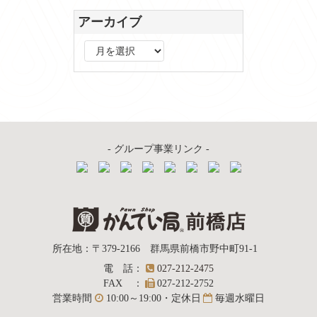
アーカイブ
ア
ー
カ
イ
ブ
- グループ事業リンク -
質屋かんてい局
所在地
：
〒379-2166
群馬県前橋市野中町
91-1
電話
：
027-212-2475
前橋店
FAX
：
027-212-2752
営業時間
10:00～19:00・定休日
毎週水曜日