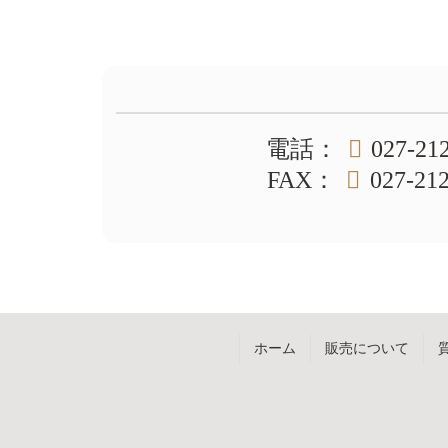
コ
ペ
ン
ー
テ
ジ
ン
の
ツ
先
本
頭
文
へ
電話
：
027-21
の
戻
先
る
FAX
：
027-21
頭
へ
戻
る
ホーム
販売について