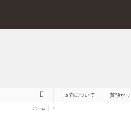
コ
ン
テ
ン
ツ
本
文
へ
ス
キ
ッ
プ
販売について
質預かり
ホーム