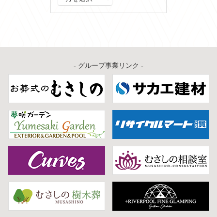
ー
カ
イ
ブ
- グループ事業リンク -