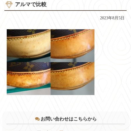
アルマで比較
2023年8月5日
コ
ペ
ン
ー
テ
ジ
お問い合わせはこちらから
ン
の
ツ
先