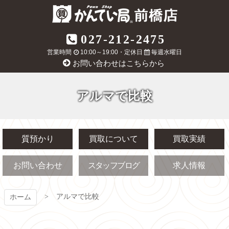
コ
ン
テ
質屋かんてい局
027-212-2475
ン
ツ
営業時間
10:00～19:00・定休日
毎週水曜日
前橋店
本
お問い合わせはこちらから
文
へ
ス
アルマで比較
キ
ッ
プ
質預かり
買取について
買取実績
お問い合わせ
スタッフブログ
求人情報
アルマで比較
ホーム