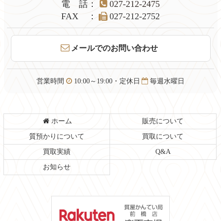
本
頭
電話
：
027-212-2475
文
へ
FAX
：
027-212-2752
の
戻
先
る
頭
メールでのお問い合わせ
へ
戻
る
営業時間
10:00～19:00・定休日
毎週水曜日
ホーム
販売について
質預かりについて
買取について
買取実績
Q&A
お知らせ