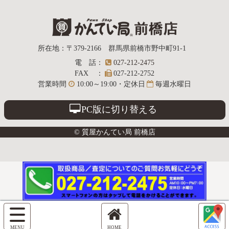
質屋かんてい局
所在地
：
〒379-2166
群馬県前橋市野中町
91-1
電話
：
027-212-2475
前橋店
FAX
：
027-212-2752
営業時間
10:00～19:00・定休日
毎週水曜日
PC版に切り替える
© 質屋かんてい局 前橋店
サ
イ
ホ