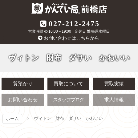
コ
ン
テ
質屋かんてい局
027-212-2475
ン
ツ
営業時間
10:00～19:00・定休日
毎週水曜日
前橋店
本
お問い合わせはこちらから
文
へ
ス
ヴィトン 財布 ダサい かわいい
キ
ッ
プ
質預かり
買取について
買取実績
お問い合わせ
スタッフブログ
求人情報
ヴィトン 財布 ダサい かわいい
ホーム