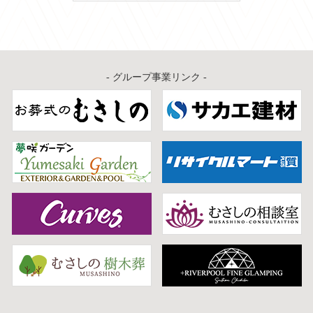
カ
イ
ブ
- グループ事業リンク -