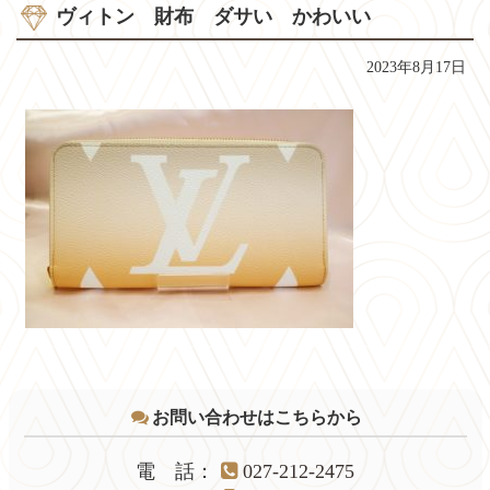
ヴィトン 財布 ダサい かわいい
2023年8月17日
コ
ペ
ン
ー
テ
ジ
お問い合わせはこちらから
ン
の
ツ
先
本
頭
電話
：
027-212-2475