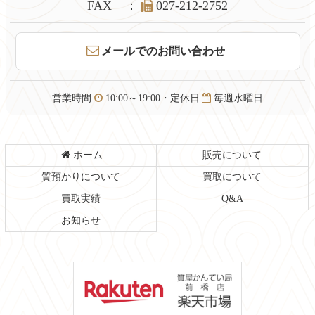
文
へ
FAX
：
027-212-2752
の
戻
先
る
頭
メールでのお問い合わせ
へ
戻
る
営業時間
10:00～19:00・定休日
毎週水曜日
ホーム
販売について
質預かりについて
買取について
買取実績
Q&A
お知らせ