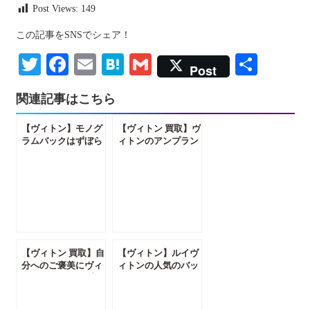
Post Views:
149
この記事をSNSでシェア！
Twitter
Facebook
Email
Hatena
Gmail
共
Post
有
関連記事はこちら
【ヴィトン】モノグ
【ヴィトン 買取】ヴ
ラムバックはずぼら
ィトンのアンプラン
でもおしゃれになれ
トレザーはベタベタ
るバック！【かんて
に注意？【かんてい
い局前橋店】
局前橋店】
【ヴィトン 買取】自
【ヴィトン】ルイヴ
分へのご褒美にヴィ
ィトンの人気のバッ
トンのエシャルプは
ク！オンザゴーGM
どうでしょう？【か
はダサくない！【か
んてい局前橋店】
んてい局前橋店】