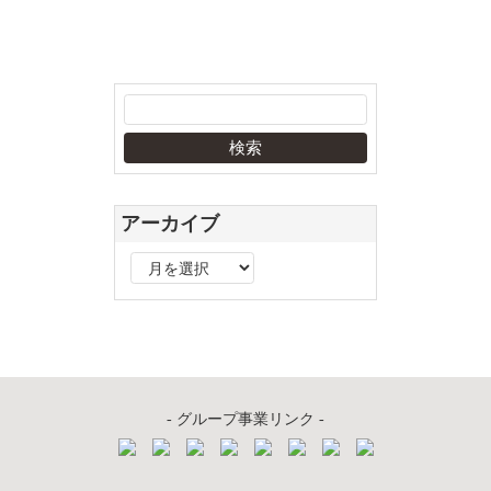
アーカイブ
ア
ー
カ
イ
ブ
- グループ事業リンク -