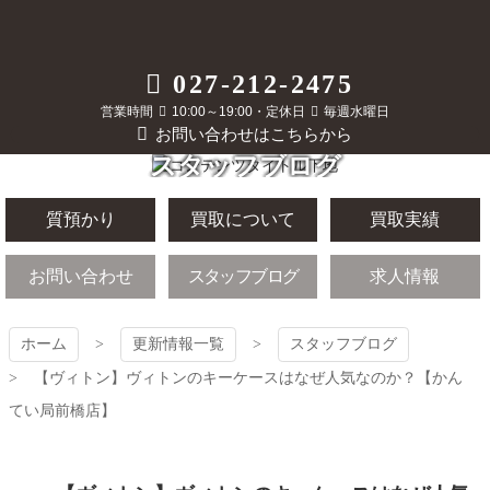
コ
ン
テ
質屋かんてい局
027-212-2475
ン
ツ
営業時間
10:00～19:00・定休日
毎週水曜日
前橋店
本
お問い合わせはこちらから
文
スタッフブログ
へ
ス
キ
質預かり
買取について
買取実績
ッ
プ
お問い合わせ
スタッフブログ
求人情報
ホーム
更新情報一覧
スタッフブログ
【ヴィトン】ヴィトンのキーケースはなぜ人気なのか？【かん
てい局前橋店】