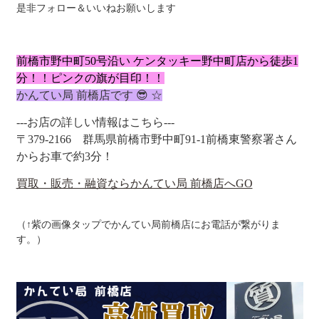
是非フォロー＆いいねお願いします
前橋市野中町50号沿い ケンタッキー野中町店から徒歩1
分！！ピンクの
旗が目印！！
かんてい局 前橋店です 😎 ☆
---お店の詳しい情報はこちら---
〒379-2166
群馬県前橋市野中町91-1
前橋東警察署さん
からお車で約3分！
買取・販売・融資ならかんてい局 前橋店へGO
（↑紫の画像タップでかんてい局前橋店にお電話が繋がりま
す。）