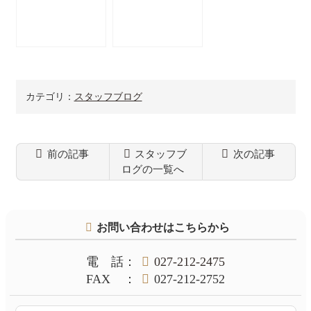
カテゴリ：
スタッフブログ
前の記事
スタッフブ
次の記事
ログの一覧へ
コ
ペ
ン
ー
テ
ジ
お問い合わせはこちらから
ン
の
ツ
先
本
頭
電話
：
027-212-2475
文
へ
FAX
：
027-212-2752
の
戻
先
る