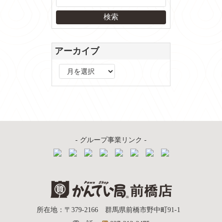
アーカイブ
ア
ー
カ
イ
ブ
- グループ事業リンク -
質屋かんてい局
所在地
：
〒379-2166
群馬県前橋市野中町
91-1