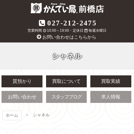
コ
ン
テ
質屋かんてい局
027-212-2475
ン
ツ
営業時間
10:00～19:00・定休日
毎週水曜日
前橋店
本
お問い合わせはこちらから
文
へ
ス
シャネル
キ
ッ
プ
質預かり
買取について
買取実績
お問い合わせ
スタッフブログ
求人情報
シャネル
ホーム