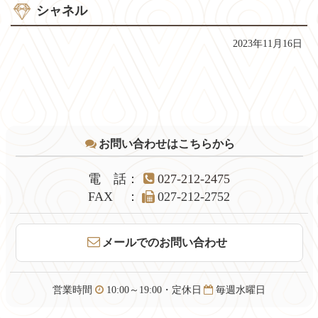
シャネル
2023年11月16日
コ
ペ
ン
ー
テ
ジ
お問い合わせはこちらから
ン
の
ツ
先
本
頭
電話
：
027-212-2475
文
へ
FAX
：
027-212-2752
の
戻
先
る
頭
メールでのお問い合わせ
へ
戻
る
営業時間
10:00～19:00・定休日
毎週水曜日