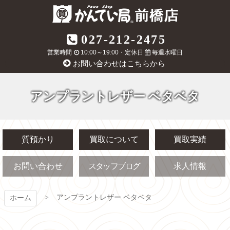
コ
ン
テ
質屋かんてい局
027-212-2475
ン
ツ
営業時間
10:00～19:00・定休日
毎週水曜日
前橋店
本
お問い合わせはこちらから
文
へ
ス
アンプラントレザー ベタベタ
キ
ッ
プ
質預かり
買取について
買取実績
お問い合わせ
スタッフブログ
求人情報
アンプラントレザー ベタベタ
ホーム