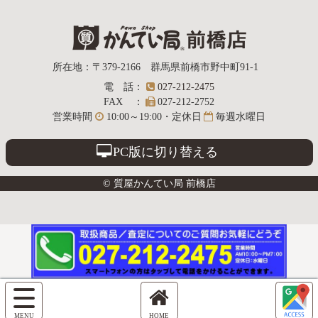
質屋かんてい局
所在地
：
〒379-2166
群馬県前橋市野中町
91-1
電話
：
027-212-2475
前橋店
FAX
：
027-212-2752
営業時間
10:00～19:00・定休日
毎週水曜日
PC版に切り替える
© 質屋かんてい局 前橋店
サ
イ
ホ