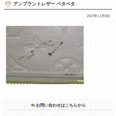
アンプラントレザー ベタベタ
2023年12月8日
コ
ペ
ン
ー
テ
ジ
お問い合わせはこちらから
ン
の
ツ
先