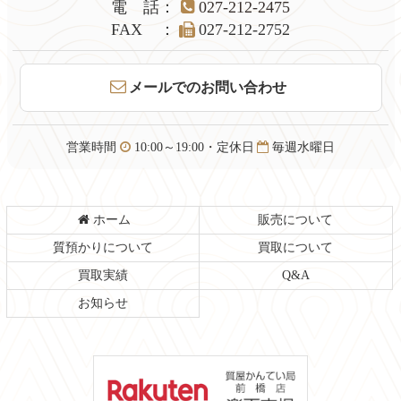
本
頭
電話
：
027-212-2475
文
へ
FAX
：
027-212-2752
の
戻
先
る
頭
メールでのお問い合わせ
へ
戻
る
営業時間
10:00～19:00・定休日
毎週水曜日
ホーム
販売について
質預かりについて
買取について
買取実績
Q&A
お知らせ