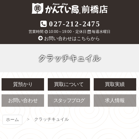
コ
ン
テ
質屋かんてい局
027-212-2475
ン
ツ
営業時間
10:00～19:00・定休日
毎週水曜日
前橋店
本
お問い合わせはこちらから
文
へ
ス
クラッチキュイル
キ
ッ
プ
質預かり
買取について
買取実績
お問い合わせ
スタッフブログ
求人情報
クラッチキュイル
ホーム