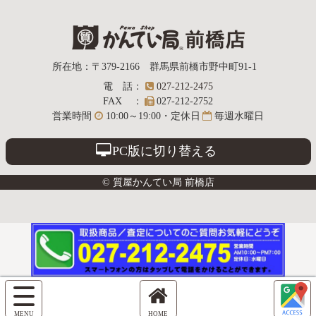
質屋かんてい局
所在地
：
〒379-2166
群馬県前橋市野中町
91-1
電話
：
027-212-2475
前橋店
FAX
：
027-212-2752
営業時間
10:00～19:00・定休日
毎週水曜日
PC版に切り替える
© 質屋かんてい局 前橋店
サ
イ
ホ