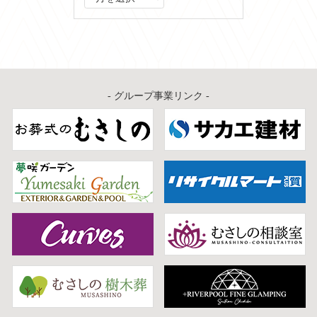
ー
カ
イ
ブ
- グループ事業リンク -