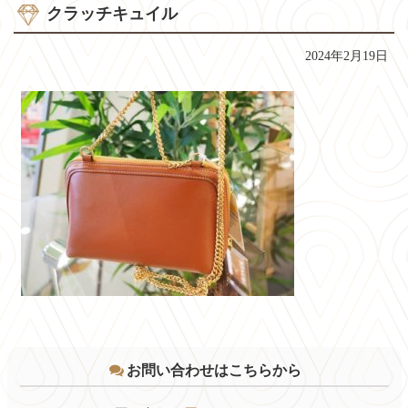
クラッチキュイル
2024年2月19日
コ
ペ
ン
ー
テ
ジ
お問い合わせはこちらから
ン
の
ツ
先