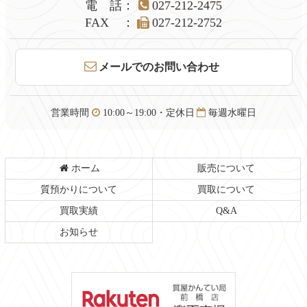
本
頭
電話
：
027-212-2475
文
へ
FAX
：
027-212-2752
の
戻
先
る
頭
メールでのお問い合わせ
へ
戻
る
営業時間
10:00～19:00・定休日
毎週水曜日
ホーム
販売について
質預かりについて
買取について
買取実績
Q&A
お知らせ