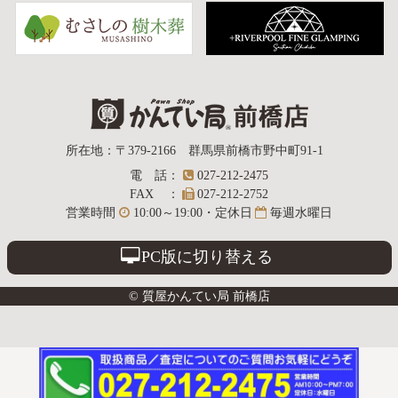
質屋かんてい局
所在地
：
〒379-2166
群馬県前橋市野中町
91-1
電話
：
027-212-2475
前橋店
FAX
：
027-212-2752
営業時間
10:00～19:00・定休日
毎週水曜日
PC版に切り替える
© 質屋かんてい局 前橋店