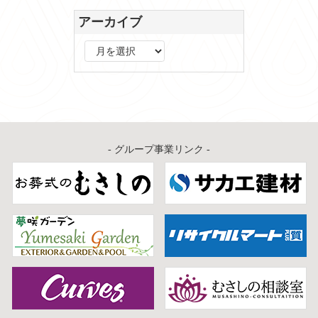
アーカイブ
ア
ー
カ
イ
ブ
- グループ事業リンク -