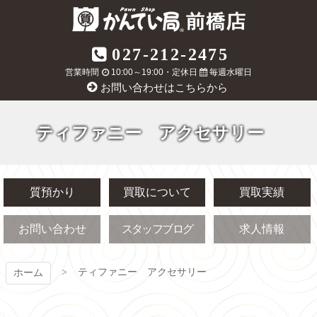
コ
ン
テ
質屋かんてい局
027-212-2475
ン
ツ
営業時間
10:00～19:00・定休日
毎週水曜日
前橋店
本
お問い合わせはこちらから
文
へ
ス
ティファニー アクセサリー
キ
ッ
プ
質預かり
買取について
買取実績
お問い合わせ
スタッフブログ
求人情報
ティファニー アクセサリー
ホーム