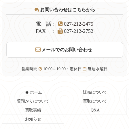
テ
ジ
お問い合わせはこちらから
ン
の
ツ
先
本
頭
電話
：
027-212-2475
文
へ
FAX
：
027-212-2752
の
戻
先
る
頭
メールでのお問い合わせ
へ
戻
る
営業時間
10:00～19:00・定休日
毎週水曜日
ホーム
販売について
質預かりについて
買取について
買取実績
Q&A
お知らせ