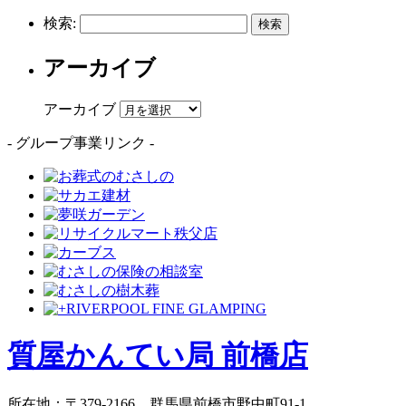
検索:
アーカイブ
アーカイブ
- グループ事業リンク -
質屋かんてい局 前橋店
所在地
：
〒379-2166
群馬県前橋市野中町
91-1