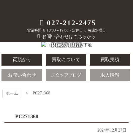
コ
ン
テ
質屋かんてい局
027-212-2475
ン
ツ
営業時間
10:00～19:00・定休日
毎週水曜日
前橋店
本
お問い合わせはこちらから
文
PC271368
へ
ス
キ
質預かり
買取について
買取実績
ッ
プ
お問い合わせ
スタッフブログ
求人情報
PC271368
ホーム
PC271368
2024年12月27日