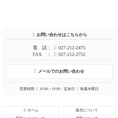
コ
ペ
ン
ー
テ
ジ
お問い合わせはこちらから
ン
の
ツ
先
本
頭
電話
：
027-212-2475
文
へ
FAX
：
027-212-2752
の
戻
先
る
頭
メールでのお問い合わせ
へ
戻
る
営業時間
10:00～19:00・定休日
毎週水曜日
ホーム
販売について