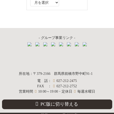
ア
ー
カ
イ
ブ
- グループ事業リンク -
質屋かんてい局
所在地
：
〒379-2166
群馬県前橋市野中町
91-1
電話
：
027-212-2475
前橋店
FAX
：
027-212-2752
営業時間
10:00～19:00・定休日
毎週水曜日
PC版に切り替える