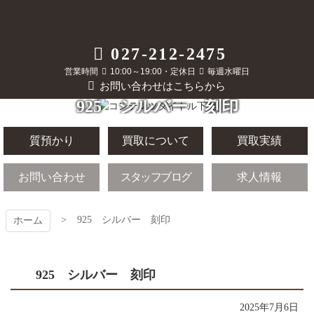
コ
ン
テ
質屋かんてい局
027-212-2475
ン
ツ
営業時間
10:00～19:00・定休日
毎週水曜日
前橋店
本
お問い合わせはこちらから
文
925 シルバー 刻印
へ
ス
キ
質預かり
買取について
買取実績
ッ
プ
お問い合わせ
スタッフブログ
求人情報
925 シルバー 刻印
ホーム
925 シルバー 刻印
2025年7月6日