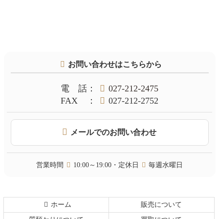
コ
ペ
ン
ー
テ
ジ
お問い合わせはこちらから
ン
の
ツ
先
本
頭
電話
：
027-212-2475
文
へ
FAX
：
027-212-2752
の
戻
先
る
頭
メールでのお問い合わせ
へ
戻
る
営業時間
10:00～19:00・定休日
毎週水曜日
ホーム
販売について