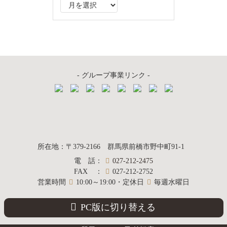
ア
ー
カ
イ
ブ
- グループ事業リンク -
質屋かんてい局
所在地
：
〒379-2166
群馬県前橋市野中町
91-1
電話
：
027-212-2475
前橋店
FAX
：
027-212-2752
営業時間
10:00～19:00・定休日
毎週水曜日
PC版に切り替える