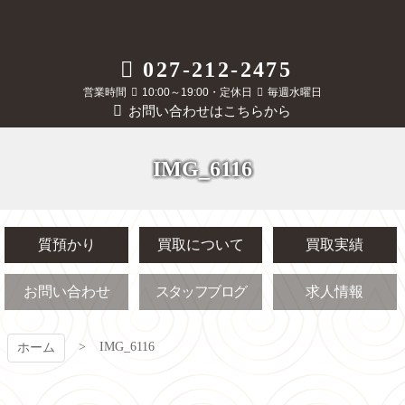
コ
ン
テ
質屋かんてい局
027-212-2475
ン
ツ
営業時間
10:00～19:00・定休日
毎週水曜日
前橋店
本
お問い合わせはこちらから
文
へ
ス
IMG_6116
キ
ッ
プ
質預かり
買取について
買取実績
お問い合わせ
スタッフブログ
求人情報
IMG_6116
ホーム