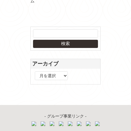
アーカイブ
ア
ー
カ
イ
ブ
- グループ事業リンク -