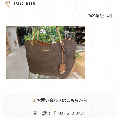
IMG_6116
2025年7月14日
コ
ペ
ン
ー
テ
ジ
お問い合わせはこちらから
ン
の
ツ
先
本
頭
電話
：
027-212-2475