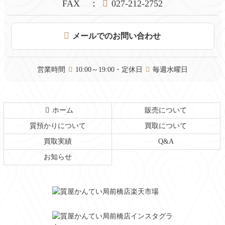
文
へ
FAX
：
027-212-2752
の
戻
先
る
頭
メールでのお問い合わせ
へ
戻
る
営業時間
10:00～19:00・定休日
毎週水曜日
ホーム
販売について
質預かりについて
買取について
買取実績
Q&A
お知らせ