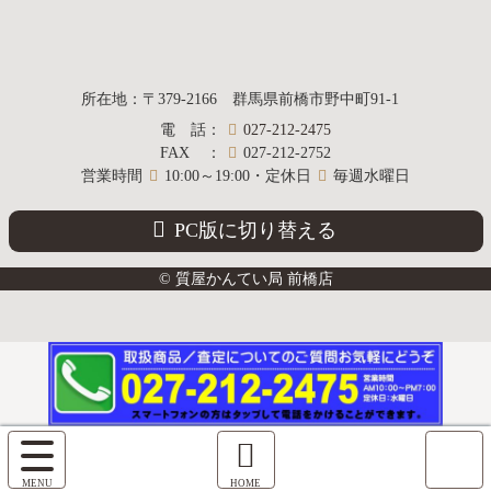
質屋かんてい局
所在地
：
〒379-2166
群馬県前橋市野中町
91-1
電話
：
027-212-2475
前橋店
FAX
：
027-212-2752
営業時間
10:00～19:00・定休日
毎週水曜日
PC版に切り替える
© 質屋かんてい局 前橋店
サ
イ
ホ