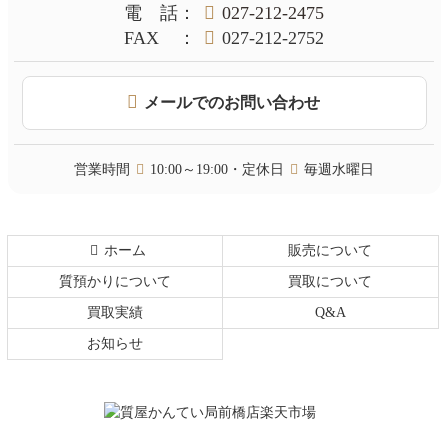
本
頭
電話
：
027-212-2475
文
へ
FAX
：
027-212-2752
の
戻
先
る
頭
メールでのお問い合わせ
へ
戻
る
営業時間
10:00～19:00・定休日
毎週水曜日
ホーム
販売について
質預かりについて
買取について
買取実績
Q&A
お知らせ