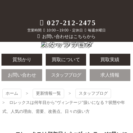
コ
ン
テ
質屋かんてい局
027-212-2475
ン
ツ
営業時間
10:00～19:00・定休日
毎週水曜日
前橋店
本
お問い合わせはこちらから
文
スタッフブログ
へ
ス
キ
質預かり
買取について
買取実績
ッ
プ
お問い合わせ
スタッフブログ
求人情報
ホーム
更新情報一覧
スタッフブログ
ロレックスは何年目から“ヴィンテージ”扱いになる？状態や年
式、人気の理由、需要、改善点、日々の扱い方