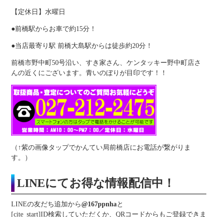
【定休日】水曜日
●前橋駅からお車で約15分！
●当店最寄り駅 前橋大島駅からは徒歩約20分！
前橋市野中町50号沿い、すき家さん、ケンタッキー野中町店さ
んの近くにございます。青いのぼりが目印です！！
（↑紫の画像タップでかんてい局前橋店にお電話が繋がりま
す。）
LINEにてお得な情報配信中！
LINEの友だち追加から
@167ppnha
と
[cite_start]ID検索していただくか、QRコードからもご登録できま