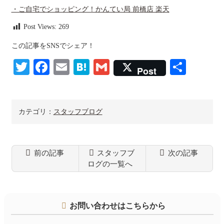
・ご自宅でショッピング！かんてい局 前橋店 楽天
Post Views:
269
この記事をSNSでシェア！
Twitter
Facebook
Email
Hatena
Gmail
共
Post
有
カテゴリ：
スタッフブログ
前の記事
スタッフブ
次の記事
ログの一覧へ
コ
ペ
ン
ー
テ
ジ
お問い合わせはこちらから
ン
の
ツ
先