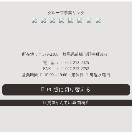
- グループ事業リンク -
質屋かんてい局
所在地
：
〒379-2166
群馬県前橋市野中町
91-1
電話
：
027-212-2475
前橋店
FAX
：
027-212-2752
営業時間
10:00～19:00・定休日
毎週水曜日
PC版に切り替える
© 質屋かんてい局 前橋店