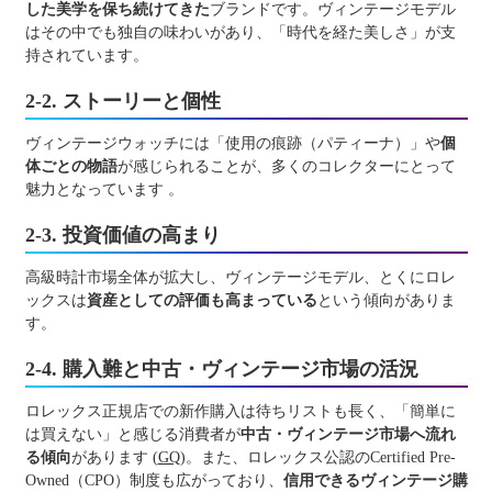
した美学を保ち続けてきた
ブランドです。ヴィンテージモデル
はその中でも独自の味わいがあり、「時代を経た美しさ」が支
持されています。
2-2. ストーリーと個性
ヴィンテージウォッチには「使用の痕跡（パティーナ）」や
個
体ごとの物語
が感じられることが、多くのコレクターにとって
魅力となっています 。
2-3. 投資価値の高まり
高級時計市場全体が拡大し、ヴィンテージモデル、とくにロレ
ックスは
資産としての評価も高まっている
という傾向がありま
す。
2-4. 購入難と中古・ヴィンテージ市場の活況
ロレックス正規店での新作購入は待ちリストも長く、「簡単に
は買えない」と感じる消費者が
中古・ヴィンテージ市場へ流れ
る傾向
があります (
GQ
)。また、ロレックス公認のCertified Pre-
Owned（CPO）制度も広がっており、
信用できるヴィンテージ購