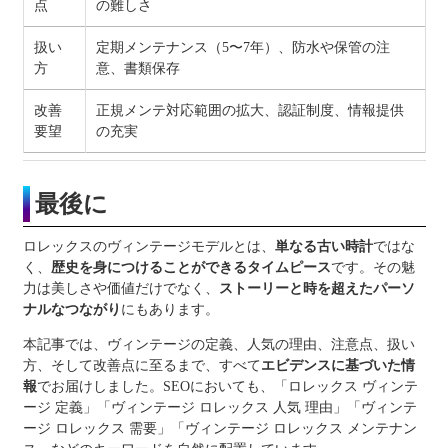
点
の難しさ
扱い
定期メンテナンス（5〜7年）、防水や保管の注
方
意、書類保存
改善
正規メンテ対応範囲の拡大、認証制度、情報提供
要望
の充実
最後に
ロレックスのヴィンテージモデルとは、
単なる古い時計
ではな
く、
歴史を身につけることができるタイムピース
です。その魅
力は美しさや価値だけでなく、
ストーリーと時を超えたパーソ
ナルなつながり
にもあります。
本記事では、ヴィンテージの定義、人気の理由、注意点、扱い
方、そして改善点に至るまで、すべて
エビデンスに基づいた情
報
でお届けしました。SEOにおいても、「ロレックス ヴィンテ
ージ 定義」「ヴィンテージ ロレックス 人気 理由」「ヴィンテ
ージ ロレックス 需要」「ヴィンテージ ロレックス メンテナン