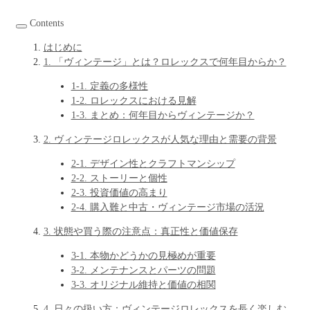
Contents
はじめに
1. 「ヴィンテージ」とは？ロレックスで何年目からか？
1-1. 定義の多様性
1-2. ロレックスにおける見解
1-3. まとめ：何年目からヴィンテージか？
2. ヴィンテージロレックスが人気な理由と需要の背景
2-1. デザイン性とクラフトマンシップ
2-2. ストーリーと個性
2-3. 投資価値の高まり
2-4. 購入難と中古・ヴィンテージ市場の活況
3. 状態や買う際の注意点：真正性と価値保存
3-1. 本物かどうかの見極めが重要
3-2. メンテナンスとパーツの問題
3-3. オリジナル維持と価値の相関
4. 日々の扱い方：ヴィンテージロレックスを長く楽しむ