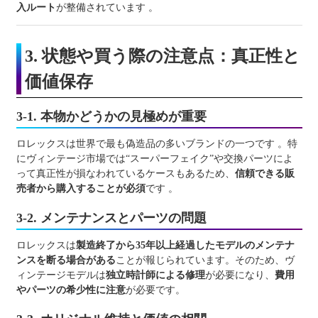
入ルート
が整備されています 。
3. 状態や買う際の注意点：真正性と
価値保存
3-1. 本物かどうかの見極めが重要
ロレックスは世界で最も偽造品の多いブランドの一つです 。特
にヴィンテージ市場では“スーパーフェイク”や交換パーツによ
って真正性が損なわれているケースもあるため、
信頼できる販
売者から購入することが必須
です 。
3-2. メンテナンスとパーツの問題
ロレックスは
製造終了から35年以上経過したモデルのメンテナ
ンスを断る場合がある
ことが報じられています。そのため、ヴ
ィンテージモデルは
独立時計師による修理
が必要になり、
費用
やパーツの希少性に注意
が必要です。