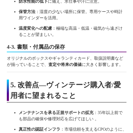
防水性能の低下
に備え、水仕事や汗に注意。
保管方法
：湿度の少ない場所に保管。専用ケースや時計
用ワインダーを活用。
温度変化への配慮
：極端な高温・低温・磁気から遠ざけ
ることが望ましい。
4-3. 書類・付属品の保存
オリジナルのボックスやギャランティカード、取扱説明書など
が揃っていることで、
査定や将来の価値
に大きく影響します。
5. 改善点—ヴィンテージ購入者/愛
用者に望まれること
メンテナンスを承る正規サポートの拡充
：35年以上前で
も部品の確保や修理対応を広げてほしい 。
真正性の認証インフラ
：市場信頼を支えるCPOのように、