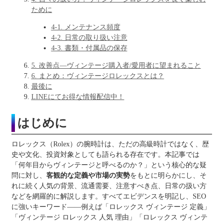
ために
4-1. メンテナンス頻度
4-2. 日常の取り扱い注意
4-3. 書類・付属品の保存
5. 改善点—ヴィンテージ購入者/愛用者に望まれること
6. まとめ：ヴィンテージロレックスとは？
最後に
LINEにてお得な情報配信中！
はじめに
ロレックス（Rolex）の腕時計は、ただの高級時計ではなく、歴
史や文化、投資対象としても語られる存在です。本記事では
「何年目からヴィンテージと呼べるのか？」という核心的な疑
問に対し、
客観的な定義や市場の実勢
をもとに明らかにし、そ
れに続く人気の背景、流通需要、注意すべき点、日常の扱い方
などを網羅的に解説します。すべてエビデンスを明記し、SEO
に強いキーワード――例えば「ロレックス ヴィンテージ 定義」
「ヴィンテージ ロレックス 人気 理由」「ロレックス ヴィンテ