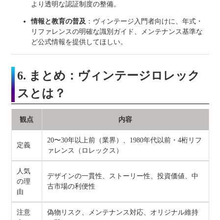
より透明な認証制度の整備。
情報と教育の普及
：ヴィンテージ入門者向けに、年式・
リファレンスの明確な識別ガイド、メンテナンス基準な
ど公式情報を提供してほしい。
6. まとめ：ヴィンテージロレック
スとは？
観点
内容
20〜30年以上前（業界）、1980年代以前・4桁リフ
定義
ァレンス（ロレックス）
人気
デザインの一貫性、ストーリー性、投資価値、中
の理
古市場の利便性
由
注意
偽物リスク、メンテナンス対応、オリジナル維持