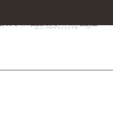
drink_brandy
について
買取について
買取実績
質屋かんてい局 前橋店