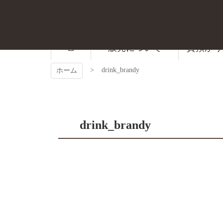
コ
ン
テ
ン
ツ
販売について
質預かり
本
文
drink_brandy
ホーム
へ
ス
キ
ッ
プ
drink_brandy
コ
ペ
ン
ー
テ
ジ