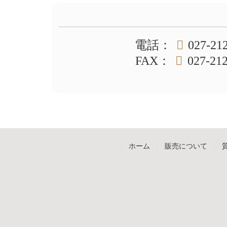
ン
の
ツ
先
本
頭
文
へ
電話
：
027-21
の
戻
先
る
FAX
：
027-21
頭
へ
戻
る
ホーム
販売について