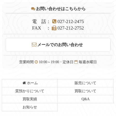
テ
ジ
お問い合わせはこちらから
ン
の
ツ
先
本
頭
電話
：
027-212-2475
文
へ
FAX
：
027-212-2752
の
戻
先
る
頭
メールでのお問い合わせ
へ
戻
る
営業時間
10:00～19:00・定休日
毎週水曜日
ホーム
販売について
質預かりについて
買取について
買取実績
Q&A
お知らせ