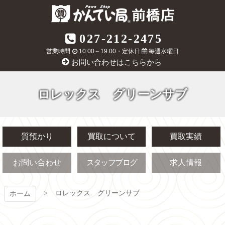
コ
ン
テ
質屋かんてい局
027-212-2475
ン
ツ
営業時間
10:00～19:00・定休日
毎週水曜日
前橋店
本
お問い合わせはこちらから
文
へ
ス
ロレックス グリーンサブ
キ
ッ
プ
質預かり
買取について
買取実績
お問い合わせ
スタッフブログ
求人情報
ロレックス グリーンサブ
ホーム