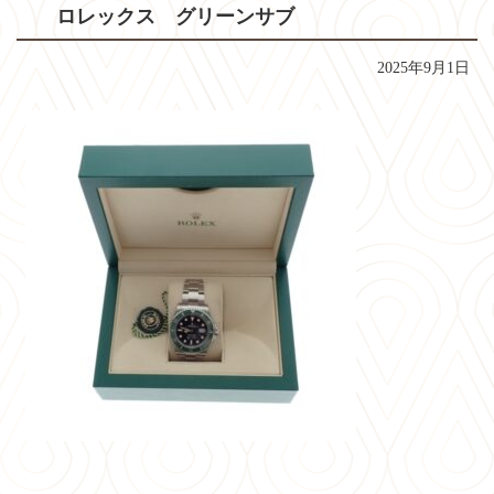
ロレックス グリーンサブ
2025年9月1日
コ
ペ
ン
ー