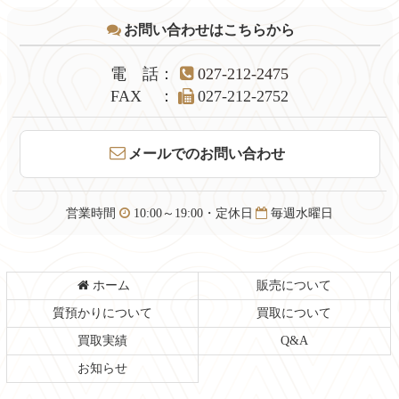
テ
ジ
お問い合わせはこちらから
ン
の
ツ
先
本
頭
電話
：
027-212-2475
文
へ
FAX
：
027-212-2752
の
戻
先
る
頭
メールでのお問い合わせ
へ
戻
る
営業時間
10:00～19:00・定休日
毎週水曜日
ホーム
販売について
質預かりについて
買取について
買取実績
Q&A
お知らせ