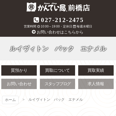
コ
ン
テ
質屋かんてい局
027-212-2475
ン
ツ
営業時間
10:00～19:00・定休日
毎週水曜日
前橋店
本
お問い合わせはこちらから
文
へ
ス
ルイヴィトン バック エナメル
キ
ッ
プ
質預かり
買取について
買取実績
お問い合わせ
スタッフブログ
求人情報
ルイヴィトン バック エナメル
ホーム