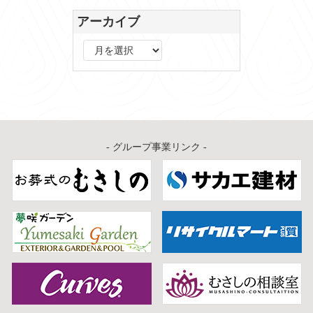
アーカイブ
ア
ー
カ
イ
ブ
- グループ事業リンク -