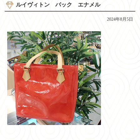
ルイヴィトン バック エナメル
2024年8月5日
コ
ペ
ン
ー