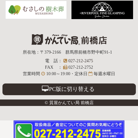
質屋かんてい局
所在地
：
〒379-2166
群馬県前橋市野中町
91-1
電話
：
027-212-2475
前橋店
FAX
：
027-212-2752
営業時間
10:00～19:00・定休日
毎週水曜日
PC版に切り替える
© 質屋かんてい局 前橋店