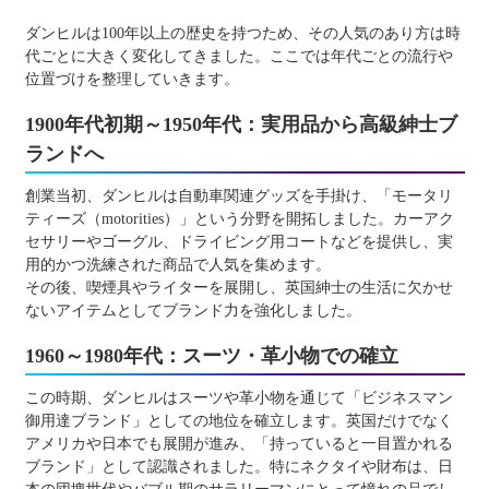
ダンヒルは100年以上の歴史を持つため、その人気のあり方は時
代ごとに大きく変化してきました。ここでは年代ごとの流行や
位置づけを整理していきます。
1900年代初期～1950年代：実用品から高級紳士ブ
ランドへ
創業当初、ダンヒルは自動車関連グッズを手掛け、「モータリ
ティーズ（motorities）」という分野を開拓しました。カーアク
セサリーやゴーグル、ドライビング用コートなどを提供し、実
用的かつ洗練された商品で人気を集めます。
その後、喫煙具やライターを展開し、英国紳士の生活に欠かせ
ないアイテムとしてブランド力を強化しました。
1960～1980年代：スーツ・革小物での確立
この時期、ダンヒルはスーツや革小物を通じて「ビジネスマン
御用達ブランド」としての地位を確立します。英国だけでなく
アメリカや日本でも展開が進み、「持っていると一目置かれる
ブランド」として認識されました。特にネクタイや財布は、日