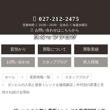
コ
ン
テ
質屋かんてい局
027-212-2475
ン
ツ
営業時間
10:00～19:00・定休日
毎週水曜日
前橋店
本
お問い合わせはこちらから
文
スタッフブログ
へ
ス
キ
質預かり
買取について
買取実績
ッ
プ
お問い合わせ
スタッフブログ
求人情報
ホーム
更新情報一覧
スタッフブログ
ダンヒルの人気と最新トレンドを徹底解説｜年代別の変遷と支
持され続ける理由