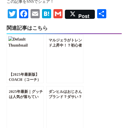
この記事をSNSでシェア！
Twitter
Facebook
Email
Hatena
Gmail
共
Post
有
関連記事はこちら
マルジェラがトレン
ド上昇中！？初心者
～中級向け最強ガイ
ド！！
【2025年最新版】
COACH（コーチ）
は人気が落ちた？そ
の理由と今も愛され
2025年最新｜グッチ
ダンヒルはおじさん
続ける理由を徹底解
は人気が落ちてい
ブランド？ダサい？
説！
る？売上データと注
令和に知りたい最強
目バッグで読み解く
「英国紳士」のたし
本当のトレンド
なみ