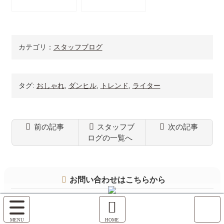
カテゴリ：
スタッフブログ
タグ:
おしゃれ
,
ダンヒル
,
トレンド
,
ライター
前の記事
スタッフブ
次の記事
ログの一覧へ
コ
ペ
ン
ー
テ
ジ
お問い合わせはこちらから
ン
の
ツ
先
本
頭
電話
：
027-212-2475
サ
文
へ
イ
FAX
：
027-212-2752
ホ