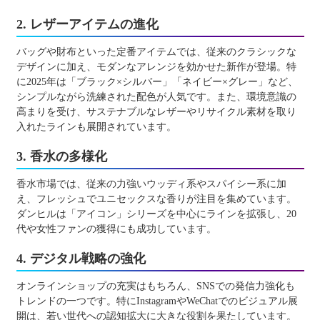
2. レザーアイテムの進化
バッグや財布といった定番アイテムでは、従来のクラシックな
デザインに加え、モダンなアレンジを効かせた新作が登場。特
に2025年は「ブラック×シルバー」「ネイビー×グレー」など、
シンプルながら洗練された配色が人気です。また、環境意識の
高まりを受け、サステナブルなレザーやリサイクル素材を取り
入れたラインも展開されています。
3. 香水の多様化
香水市場では、従来の力強いウッディ系やスパイシー系に加
え、フレッシュでユニセックスな香りが注目を集めています。
ダンヒルは「アイコン」シリーズを中心にラインを拡張し、20
代や女性ファンの獲得にも成功しています。
4. デジタル戦略の強化
オンラインショップの充実はもちろん、SNSでの発信力強化も
トレンドの一つです。特にInstagramやWeChatでのビジュアル展
開は、若い世代への認知拡大に大きな役割を果たしています。