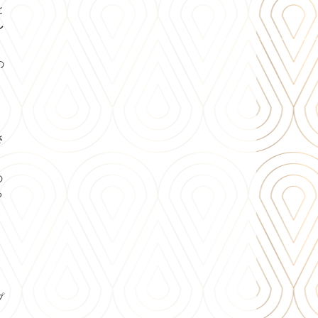
と
し
の
さ
の
る
プ