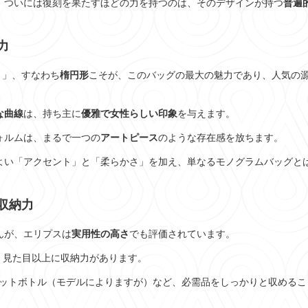
、ついには復刻を果たすほどの力を持つのは、そのデザインが持つ
普遍
力
e）」、すなわち
楕円形
こそが、このバッグの最大の魅力であり、人気の
な曲線
は、持ち主に
優雅で女性らしい印象
を与えます。
ォルムは、まるで一つの
アートピース
のような存在感を放ちます。
よい「アクセント」と「柔らかさ」を加え、単なるモノグラムバッグと
収納力
んが、エリプスは
実用性の高さ
でも評価されています。
、見た目以上に収納力があります。
lペットボトル（モデルによりますが）など、必需品をしっかりと収めるこ