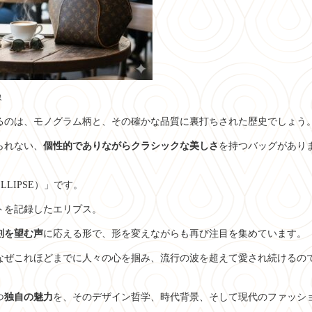
像
るのは、モノグラム柄と、その確かな品質に裏打ちされた歴史でしょう
られない、
個性的でありながらクラシックな美しさ
を持つバッグがあり
LIPSE）」です。
ットを記録したエリプス。
刻を望む声
に応える形で、形を変えながらも再び注目を集めています。
なぜこれほどまでに人々の心を掴み、流行の波を超えて愛され続けるの
つ
独自の魅力
を、そのデザイン哲学、時代背景、そして現代のファッシ