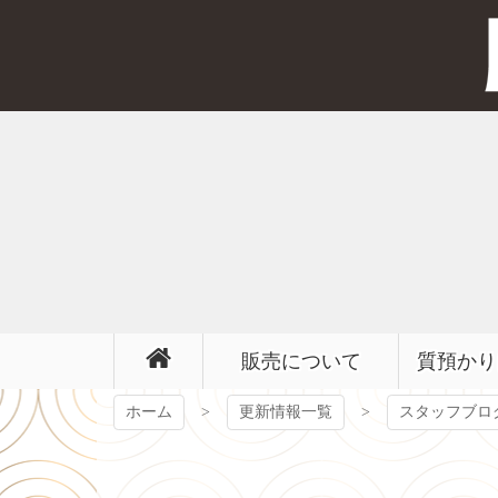
コ
ン
テ
ン
ツ
本
文
へ
ス
キ
ッ
プ
販売について
質預かり
ホーム
更新情報一覧
スタッフブロ