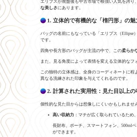
エリプスが廃盤後も中古市場で根強い人気を誇り
な美しさ
にあります。
1. 立体的で有機的な「楕円形」の魅
バッグの名前にもなっている「エリプス（Ellips
です。
四角や長方形のバッグが主流の中で、この
柔らか
また、見る角度によって表情を変える立体的なフ
この独特の立体感は、全身のコーディネートに程
異なる洗練された印象を与えてくれるのです。
2. 計算された実用性：見た目以上の
個性的な見た目からは想像しにくいかもしれませ
高い収納力
：マチが広く取られているため
長財布、ポーチ、スマートフォン、500m
ができます。