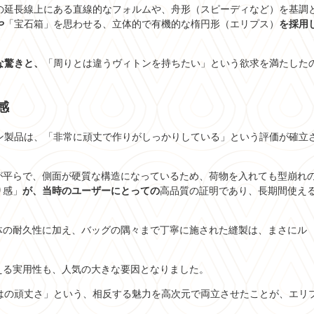
の延長線上にある直線的なフォルムや、舟形（スピーディなど）を基調
や
「宝石箱」を思わせる、立体的で有機的な楕円形（エリプス）
を採用
な驚きと、
「周りとは違うヴィトンを持ちたい」という欲求を満たした
感
トン製品は、「非常に頑丈で作りがしっかりしている」という評価が確立
が平らで、側面が硬質な構造になっているため、荷物を入れても型崩れ
り感」
が、当時のユーザーにとっての
高品質の証明であり、長期間使え
体の耐久性に加え、バッグの隅々まで丁寧に施された縫製は、まさにル
。
える実用性も、人気の大きな要因となりました。
はの頑丈さ」という、相反する魅力を高次元で両立させたことが、エリ