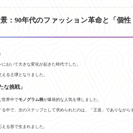
景：90年代のファッション革命と「個性
像
ョンにおいて大きな変化が起きた時代でした。
支える土壌となりました。
新たな挑戦」
む世界中で
モノグラム柄
が爆発的な人気を博しました。
する中で、次のステップとして求められたのは、「王道」でありながら
。
応える形で生まれました。