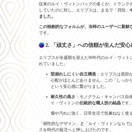
従来のルイ・ヴィトンバッグの多くが、トランク
していたのに対し、エリプスは、まるで「貝殻」
ました。
この独創的なフォルムが、当時のユーザーに新鮮
です。
2. 「頑丈さ」への信頼が生んだ安心
エリプスが全盛期を迎えた90年代のルイ・ヴィ
れていました。
型崩れしにくい自立構造
：エリプスは底部
心配がほとんどありません。この「しっか
という安心感に繋がりました。
耐久性の高さ
：モノグラム・キャンバス自
イ・ヴィトンの
伝統的な職人技の結晶
です
傷や汚れに強く、日常生活で気兼ねなく使
「個性的なデザイン」
と
「ルイ・ヴィトンならで
スを時代の寵児へと押し上げたのです。