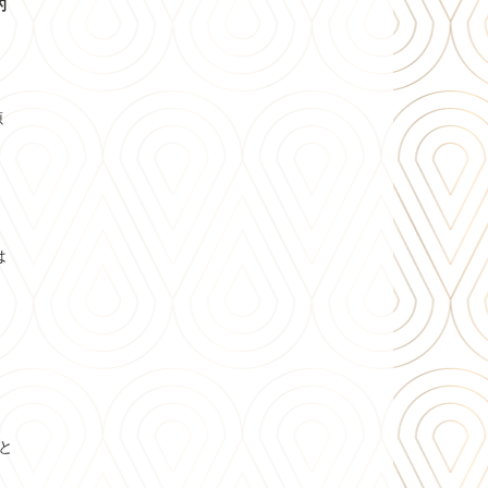
的
源
は
と