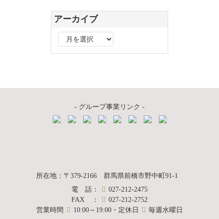
アーカイブ
ア
ー
カ
イ
ブ
- グループ事業リンク -
質屋かんてい局
所在地
：
〒379-2166
群馬県前橋市野中町
91-1
電話
：
027-212-2475
前橋店
FAX
：
027-212-2752
営業時間
10:00～19:00・定休日
毎週水曜日