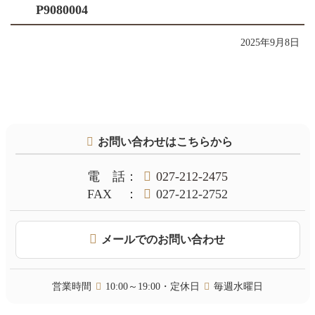
P9080004
2025年9月8日
コ
ペ
ン
ー
テ
ジ
お問い合わせはこちらから
ン
の
ツ
先
本
頭
電話
：
027-212-2475
文
へ
FAX
：
027-212-2752
の
戻
先
る
頭
メールでのお問い合わせ
へ
戻
る
営業時間
10:00～19:00・定休日
毎週水曜日