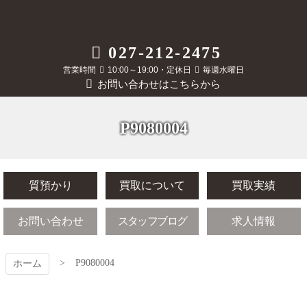
コ
ン
テ
質屋かんてい局
027-212-2475
ン
ツ
営業時間
10:00～19:00・定休日
毎週水曜日
前橋店
本
お問い合わせはこちらから
文
へ
ス
P9080004
キ
ッ
プ
質預かり
買取について
買取実績
お問い合わせ
スタッフブログ
求人情報
P9080004
ホーム