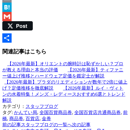
Email
Hatena
Post
Gmail
共
関連記事はこちら
有
【2026年最新】オリエントの腕時計は恥ずかしい？プロ
が教える理由と本当の評価
【2026年最新】ティファニ
ー値上げ推移とハードウェア定価を鑑定士が解説
【2026年最新】プラダのリエディションが数年で2倍に値上
げ？定価推移を徹底解説
【2026年最新】ルイ・ヴィト
ンの水着特集！メンズ・レディースおすすめ6選とトレンド
解説
カテゴリ：
スタッフブログ
タグ:
かんてい局
,
全国百貨商品券
,
全国百貨店共通商品券
,
前
橋
,
商品券
,
百貨店
,
金券
前の記事
スタッフブログの一覧へ
次の記事