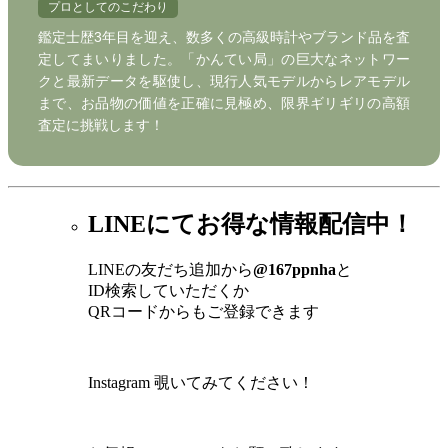
プロとしてのこだわり
鑑定士歴3年目を迎え、数多くの高級時計やブランド品を査
定してまいりました。「かんてい局」の巨大なネットワー
クと最新データを駆使し、現行人気モデルからレアモデル
まで、お品物の価値を正確に見極め、限界ギリギリの高額
査定に挑戦します！
LINEにてお得な情報配信中！
LINEの友だち追加から
@167ppnha
と
ID検索していただくか
QRコードからもご登録できます
Instagram 覗いてみてください！