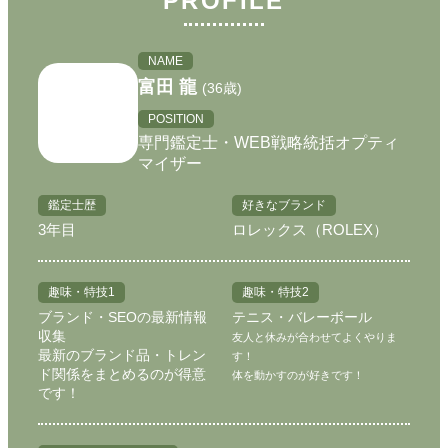
PROFILE
NAME
富田 龍
(36歳)
POSITION
専門鑑定士・WEB戦略統括オプティ
マイザー
鑑定士歴
好きなブランド
3年目
ロレックス（ROLEX）
趣味・特技1
趣味・特技2
ブランド・SEOの最新情報
テニス・バレーボール
収集
友人と休みが合わせてよくやりま
最新のブランド品・トレン
す！
ド関係をまとめるのが得意
体を動かすのが好きです！
です！