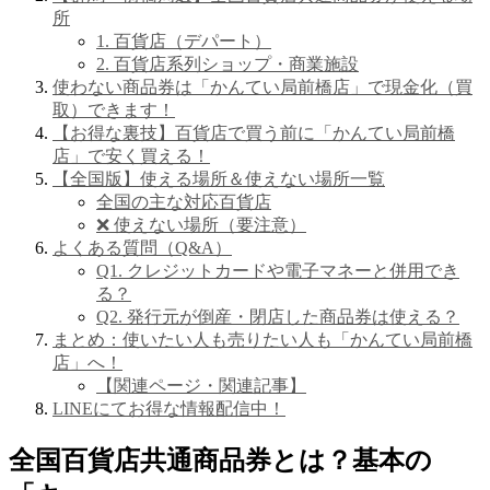
所
1. 百貨店（デパート）
2. 百貨店系列ショップ・商業施設
使わない商品券は「かんてい局前橋店」で現金化（買
取）できます！
【お得な裏技】百貨店で買う前に「かんてい局前橋
店」で安く買える！
【全国版】使える場所＆使えない場所一覧
全国の主な対応百貨店
❌ 使えない場所（要注意）
よくある質問（Q&A）
Q1. クレジットカードや電子マネーと併用でき
る？
Q2. 発行元が倒産・閉店した商品券は使える？
まとめ：使いたい人も売りたい人も「かんてい局前橋
店」へ！
【関連ページ・関連記事】
LINEにてお得な情報配信中！
全国百貨店共通商品券とは？基本の