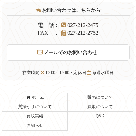
テ
ジ
お問い合わせはこちらから
ン
の
ツ
先
本
頭
電話
：
027-212-2475
文
へ
FAX
：
027-212-2752
の
戻
先
る
頭
メールでのお問い合わせ
へ
戻
る
営業時間
10:00～19:00・定休日
毎週水曜日
ホーム
販売について
質預かりについて
買取について
買取実績
Q&A
お知らせ