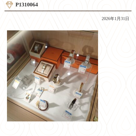
P1310064
2026年1月31日
コ
ペ
ン
ー