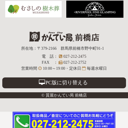
質屋かんてい局
所在地
：
〒379-2166
群馬県前橋市野中町
91-1
電話
：
027-212-2475
前橋店
FAX
：
027-212-2752
営業時間
10:00～19:00・定休日
毎週水曜日
PC版に切り替える
© 質屋かんてい局 前橋店