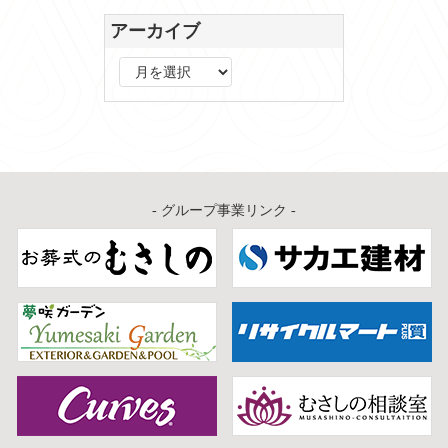
アーカイブ
ア
ー
カ
イ
ブ
- グループ事業リンク -