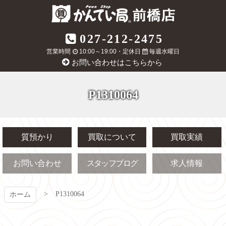
コ
ン
テ
質屋かんてい局
027-212-2475
ン
ツ
営業時間
10:00～19:00・定休日
毎週水曜日
前橋店
本
お問い合わせはこちらから
文
へ
ス
P1310064
キ
ッ
プ
質預かり
買取について
買取実績
お問い合わせ
スタッフブログ
求人情報
P1310064
ホーム