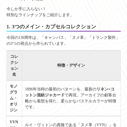
今しか手に入らない！
特別なラインナップをご紹介します。
1. 3つのメイン・カプセルコレクション
今回の130周年は、「キャンバス」「ヌメ革」「トランク製作」
の3つの視点から作られています。
コレ
クシ
特徴・デザイン
ョン
名
モノ
1896年当時の最初のパターンを、最新の
リネン×コ
グラ
ットン混紡ジャカード
で再現。アーカイブの顧客台
ム・
帳から着想を得た、柔らかなパステルカラーが特徴
オリ
です。
ジン
VVN
ルイ・ヴィトンの真髄である「ヌメ革（VVN）」を