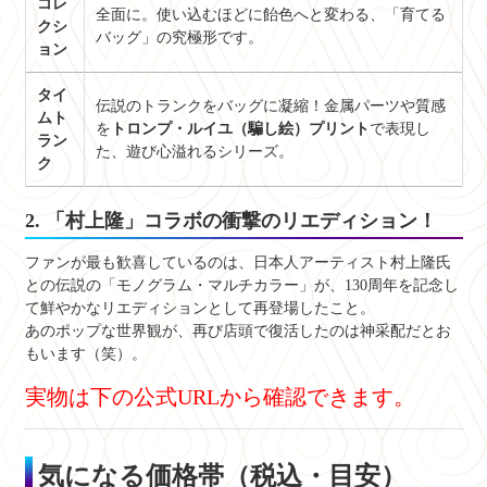
コレ
全面に。使い込むほどに飴色へと変わる、「育てる
クシ
バッグ」の究極形です。
ョン
タイ
伝説のトランクをバッグに凝縮！金属パーツや質感
ムト
を
トロンプ・ルイユ（騙し絵）プリント
で表現し
ラン
た、遊び心溢れるシリーズ。
ク
2. 「村上隆」コラボの衝撃のリエディション！
ファンが最も歓喜しているのは、日本人アーティスト村上隆氏
との伝説の「モノグラム・マルチカラー」が、130周年を記念し
て鮮やかなリエディションとして再登場したこと。
あのポップな世界観が、再び店頭で復活したのは神采配だとお
もいます（笑）。
実物は下の公式URLから確認できます。
気になる価格帯（税込・目安）