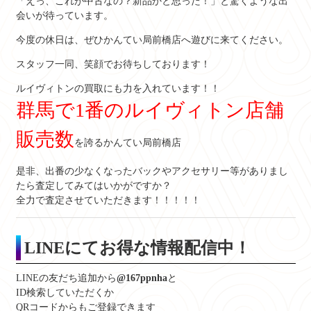
「えっ、これが中古なの？新品かと思った！」と驚くような出
会いが待っています。
今度の休日は、ぜひかんてい局前橋店へ遊びに来てください。
スタッフ一同、笑顔でお待ちしております！
ルイヴィトンの買取にも力を入れています！！
群馬で1番のルイヴィトン店舗
販売数
を誇るかんてい局前橋店
是非、出番の少なくなったバックやアクセサリー等がありまし
たら査定してみてはいかがですか？
全力で査定させていただきます！！！！！
LINEにてお得な情報配信中！
LINEの友だち追加から
@167ppnha
と
ID検索していただくか
QRコードからもご登録できます