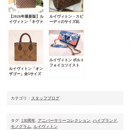
【2026年最新版】ル
ルイヴィトン・スピ
イヴィトン「ネヴァ
ーディのサイズ比
ーフル」サイズ感と
較！25と30どっちが
今後の価格を解
正解？後悔しない選
説！！
び方をプロが解説
ルイヴィトン ポルト
フォイユツイスト
ルイヴィトン「オン
【質屋かんてい局前
ザゴー」全5サイズ
橋店】
徹底比較！サイズ感
や使い勝手、後悔し
ない選び方を解説
カテゴリ：
スタッフブログ
タグ:
130周年
,
アニバーサリーコレクション
,
ハイブランド
,
モノグラム
,
ルイヴィトン