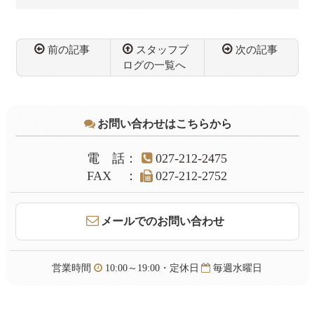
前の記事
スタッフブ
次の記事
ログの一覧へ
コ
ペ
ン
ー
テ
ジ
お問い合わせはこちらから
ン
の
ツ
先
本
頭
電話
：
027-212-2475
文
へ
FAX
：
027-212-2752
の
戻
先
る
頭
メールでのお問い合わせ
へ
戻
る
営業時間
10:00～19:00・定休日
毎週水曜日