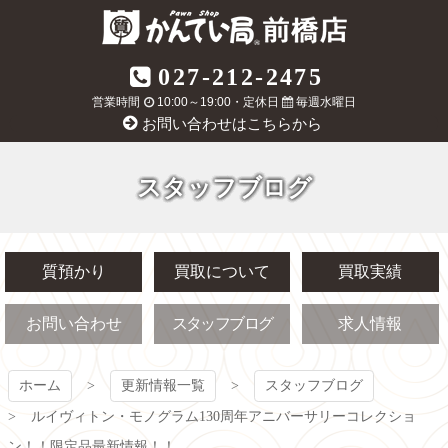
コ
ン
テ
質屋かんてい局
027-212-2475
ン
ツ
営業時間
10:00～19:00・定休日
毎週水曜日
前橋店
本
お問い合わせはこちらから
文
へ
ス
スタッフブログ
キ
ッ
プ
質預かり
買取について
買取実績
お問い合わせ
スタッフブログ
求人情報
ホーム
更新情報一覧
スタッフブログ
ルイヴィトン・モノグラム130周年アニバーサリーコレクショ
ン！！限定品最新情報！！