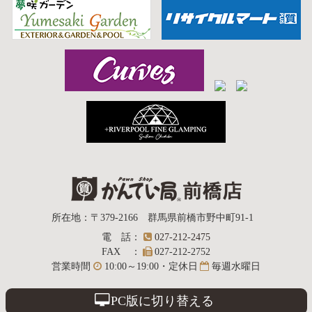
質屋かんてい局
所在地
：
〒379-2166
群馬県前橋市野中町
91-1
電話
：
027-212-2475
前橋店
FAX
：
027-212-2752
営業時間
10:00～19:00・定休日
毎週水曜日
PC版に切り替える