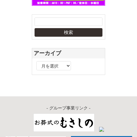
アーカイブ
ア
ー
カ
イ
ブ
- グループ事業リンク -