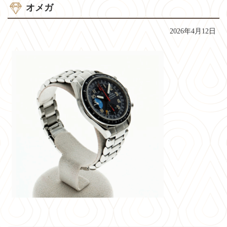
オメガ
2026年4月12日
コ
ペ
ン
ー