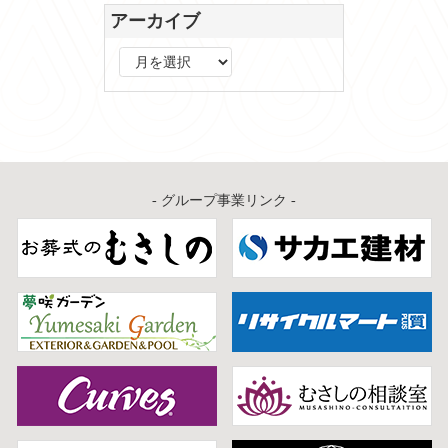
アーカイブ
ア
ー
カ
イ
ブ
- グループ事業リンク -