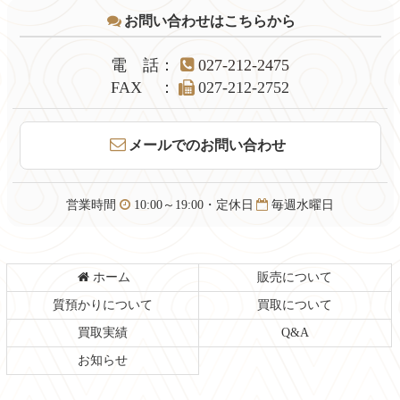
テ
ジ
お問い合わせはこちらから
ン
の
ツ
先
本
頭
電話
：
027-212-2475
文
へ
FAX
：
027-212-2752
の
戻
先
る
頭
メールでのお問い合わせ
へ
戻
る
営業時間
10:00～19:00・定休日
毎週水曜日
ホーム
販売について
質預かりについて
買取について
買取実績
Q&A
お知らせ