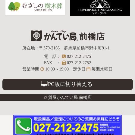
質屋かんてい局
所在地
：
〒379-2166
群馬県前橋市野中町
91-1
電話
：
027-212-2475
前橋店
FAX
：
027-212-2752
営業時間
10:00～19:00・定休日
毎週水曜日
PC版に切り替える
© 質屋かんてい局 前橋店