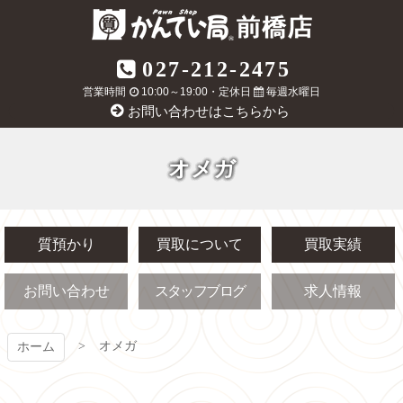
コ
ン
テ
質屋かんてい局
027-212-2475
ン
ツ
営業時間
10:00～19:00・定休日
毎週水曜日
前橋店
本
お問い合わせはこちらから
文
へ
ス
オメガ
キ
ッ
プ
質預かり
買取について
買取実績
お問い合わせ
スタッフブログ
求人情報
オメガ
ホーム