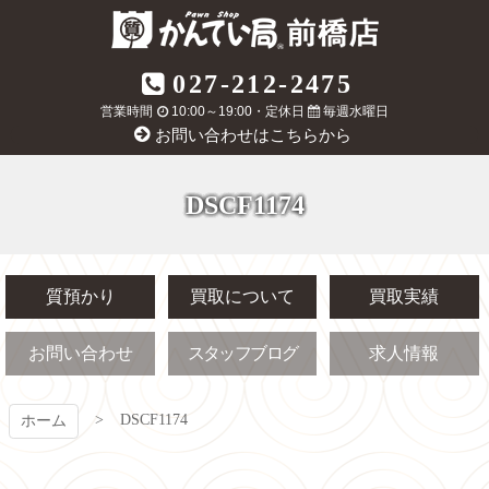
コ
ン
テ
質屋かんてい局
027-212-2475
ン
ツ
営業時間
10:00～19:00・定休日
毎週水曜日
前橋店
本
お問い合わせはこちらから
文
へ
ス
DSCF1174
キ
ッ
プ
質預かり
買取について
買取実績
お問い合わせ
スタッフブログ
求人情報
DSCF1174
ホーム