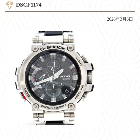
DSCF1174
2026年3月6日
コ
ペ
ン
ー