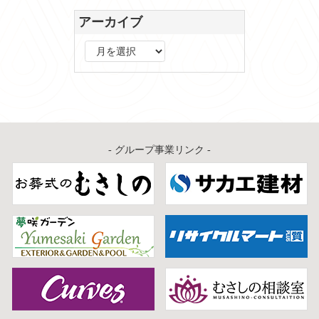
アーカイブ
ア
ー
カ
イ
ブ
- グループ事業リンク -