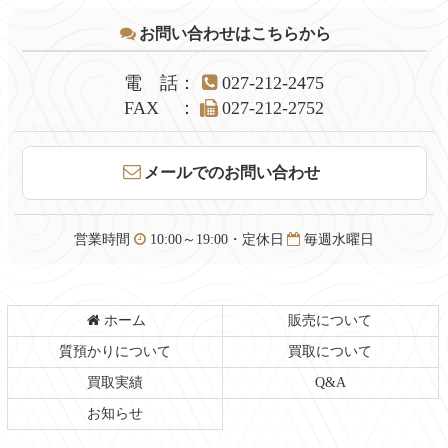
テ
ジ
お問い合わせはこちらから
ン
の
ツ
先
本
頭
電話
：
027-212-2475
文
へ
FAX
：
027-212-2752
の
戻
先
る
頭
メールでのお問い合わせ
へ
戻
る
営業時間
10:00～19:00・定休日
毎週水曜日
ホーム
販売について
質預かりについて
買取について
買取実績
Q&A
お知らせ