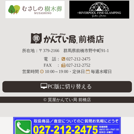
質屋かんてい局
所在地
：
〒379-2166
群馬県前橋市野中町
91-1
電話
：
027-212-2475
前橋店
FAX
：
027-212-2752
営業時間
10:00～19:00・定休日
毎週水曜日
PC版に切り替える
© 質屋かんてい局 前橋店