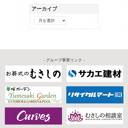
アーカイブ
ア
ー
カ
イ
ブ
- グループ事業リンク -