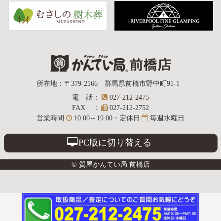
質屋かんてい局
所在地
：
〒379-2166
群馬県前橋市野中町
91-1
電話
：
027-212-2475
前橋店
FAX
：
027-212-2752
営業時間
10:00～19:00・定休日
毎週水曜日
PC版に切り替える
© 質屋かんてい局 前橋店