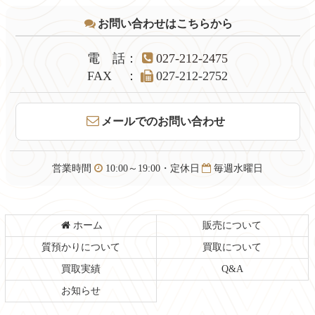
テ
ジ
お問い合わせはこちらから
ン
の
ツ
先
本
頭
電話
：
027-212-2475
文
へ
FAX
：
027-212-2752
の
戻
先
る
頭
メールでのお問い合わせ
へ
戻
る
営業時間
10:00～19:00・定休日
毎週水曜日
ホーム
販売について
質預かりについて
買取について
買取実績
Q&A
お知らせ