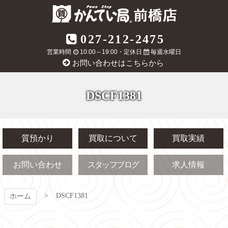
コ
ン
テ
質屋かんてい局
027-212-2475
ン
ツ
営業時間
10:00～19:00・定休日
毎週水曜日
前橋店
本
お問い合わせはこちらから
文
へ
ス
DSCF1381
キ
ッ
プ
質預かり
買取について
買取実績
お問い合わせ
スタッフブログ
求人情報
DSCF1381
ホーム