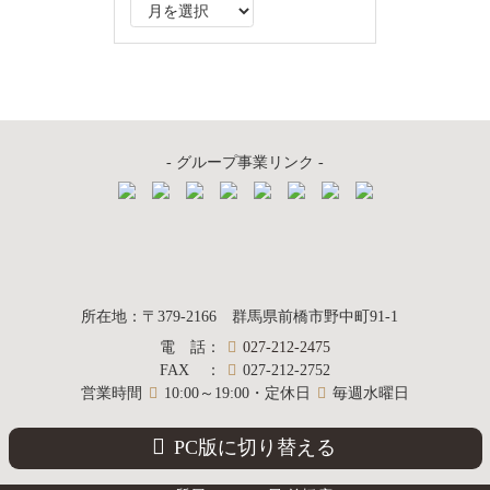
ア
ー
カ
イ
ブ
- グループ事業リンク -
質屋かんてい局
所在地
：
〒379-2166
群馬県前橋市野中町
91-1
電話
：
027-212-2475
前橋店
FAX
：
027-212-2752
営業時間
10:00～19:00・定休日
毎週水曜日
PC版に切り替える