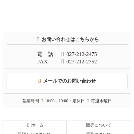
コ
ペ
ン
ー
テ
ジ
お問い合わせはこちらから
ン
の
ツ
先
本
頭
電話
：
027-212-2475
文
へ
FAX
：
027-212-2752
の
戻
先
る
頭
メールでのお問い合わせ
へ
戻
る
営業時間
10:00～19:00・定休日
毎週水曜日
ホーム
販売について