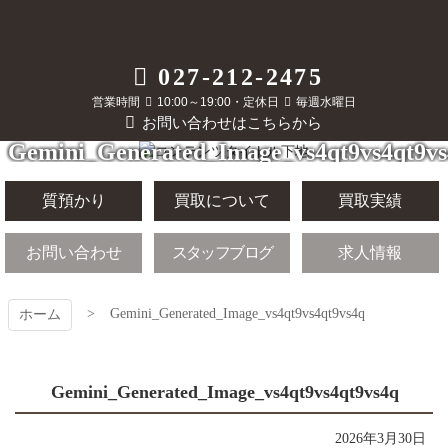
コ
ン
テ
質屋かんてい局
027-212-2475
ン
ツ
営業時間
10:00～19:00・定休日
毎週水曜日
前橋店
本
お問い合わせはこちらから
文
Gemini_Generated_Image_vs4qt9vs4qt9vs
へ
ス
キ
質預かり
買取について
買取実績
ッ
プ
お問い合わせ
スタッフブログ
求人情報
Gemini_Generated_Image_vs4qt9vs4qt9vs4q
ホーム
Gemini_Generated_Image_vs4qt9vs4qt9vs4q
2026年3月30日