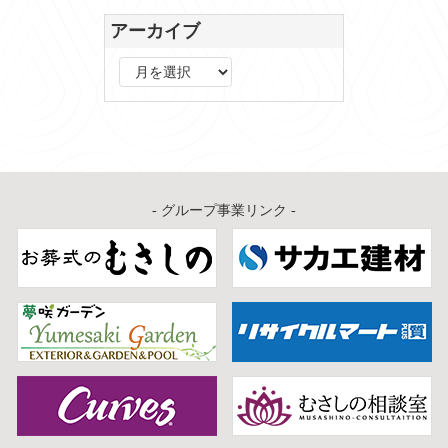
アーカイブ
ア
ー
カ
イ
ブ
- グループ事業リンク -