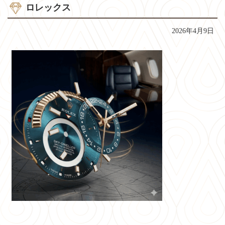
ロレックス
2026年4月9日
コ
ペ
ン
ー