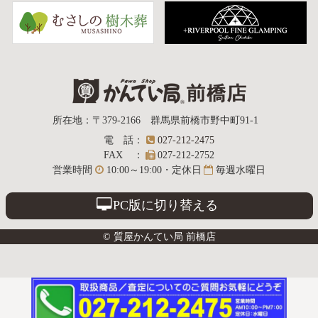
質屋かんてい局
所在地
：
〒379-2166
群馬県前橋市野中町
91-1
電話
：
027-212-2475
前橋店
FAX
：
027-212-2752
営業時間
10:00～19:00・定休日
毎週水曜日
PC版に切り替える
© 質屋かんてい局 前橋店