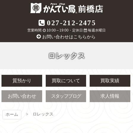
コ
ン
テ
質屋かんてい局
027-212-2475
ン
ツ
営業時間
10:00～19:00・定休日
毎週水曜日
前橋店
本
お問い合わせはこちらから
文
へ
ス
ロレックス
キ
ッ
プ
質預かり
買取について
買取実績
お問い合わせ
スタッフブログ
求人情報
ロレックス
ホーム