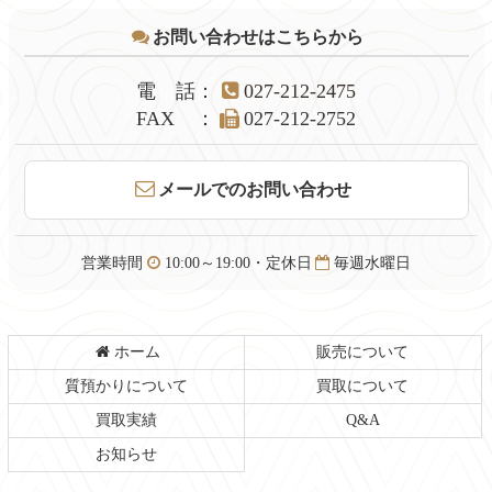
テ
ジ
お問い合わせはこちらから
ン
の
ツ
先
本
頭
電話
：
027-212-2475
文
へ
FAX
：
027-212-2752
の
戻
先
る
頭
メールでのお問い合わせ
へ
戻
る
営業時間
10:00～19:00・定休日
毎週水曜日
ホーム
販売について
質預かりについて
買取について
買取実績
Q&A
お知らせ