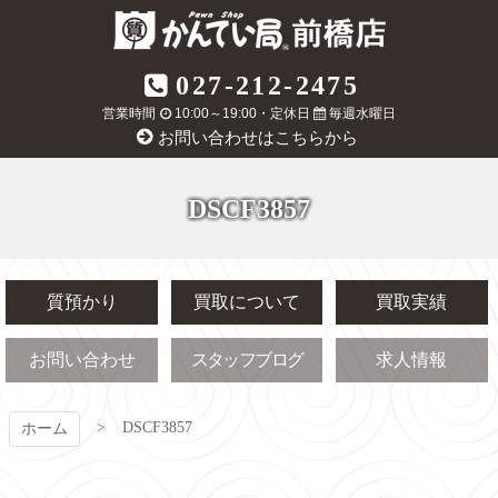
コ
ン
テ
質屋かんてい局
027-212-2475
ン
ツ
営業時間
10:00～19:00・定休日
毎週水曜日
前橋店
本
お問い合わせはこちらから
文
へ
ス
DSCF3857
キ
ッ
プ
質預かり
買取について
買取実績
お問い合わせ
スタッフブログ
求人情報
DSCF3857
ホーム