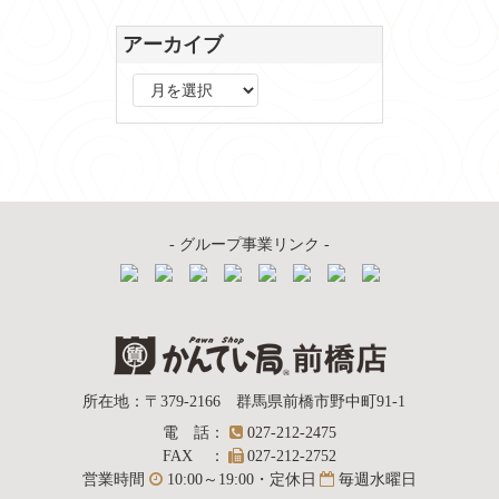
アーカイブ
ア
ー
カ
イ
ブ
- グループ事業リンク -
質屋かんてい局
所在地
：
〒379-2166
群馬県前橋市野中町
91-1
電話
：
027-212-2475
前橋店
FAX
：
027-212-2752
営業時間
10:00～19:00・定休日
毎週水曜日