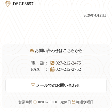
DSCF3857
2026年4月21日
コ
ペ
ン
ー
テ
ジ
お問い合わせはこちらから
ン
の
ツ
先
本
頭
電話
：
027-212-2475
文
へ
FAX
：
027-212-2752
の
戻
先
る
頭
メールでのお問い合わせ
へ
戻
る
営業時間
10:00～19:00・定休日
毎週水曜日