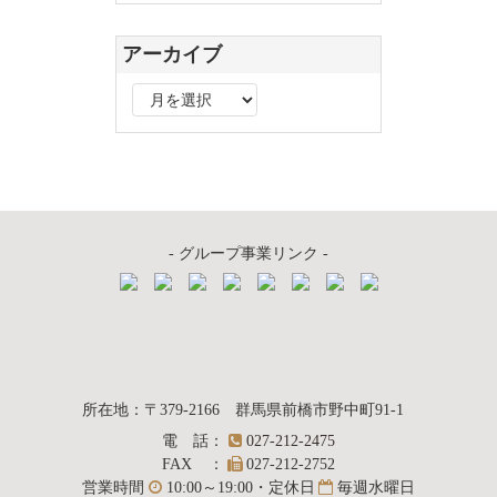
アーカイブ
ア
ー
カ
イ
ブ
- グループ事業リンク -
質屋かんてい局
所在地
：
〒379-2166
群馬県前橋市野中町
91-1
電話
：
027-212-2475
前橋店
FAX
：
027-212-2752
営業時間
10:00～19:00・定休日
毎週水曜日