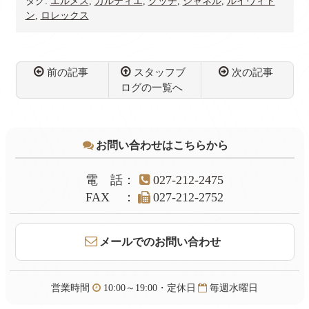
タグ:
エルメス
,
カルティエ
,
グッチ
,
シャネル
,
ルイヴィト
ン
,
ロレックス
前の記事
スタッフブ
次の記事
ログの一覧へ
コ
ペ
ン
ー
テ
ジ
お問い合わせはこちらから
ン
の
ツ
先
本
頭
電話
：
027-212-2475
文
へ
FAX
：
027-212-2752
の
戻
先
る
頭
メールでのお問い合わせ
へ
戻
る
営業時間
10:00～19:00・定休日
毎週水曜日