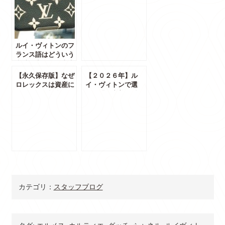
る？売上データと注
目バッグで読み解く
本当のトレンド
ルイ・ヴィトンのフ
ランス語はどういう
意味？商品名の由来
を一覧で徹底解説
【永久保存版】なぜ
【２０２６年】ル
【保存版】
ロレックスは資産に
イ・ヴィトンで選
なるのか？投資とし
ぶ！「ご褒美お財
ての魅力と価値が下
布」おすすめ5選と
がらない理由を徹底
選び方徹底ガイド
解説
カテゴリ：
スタッフブログ