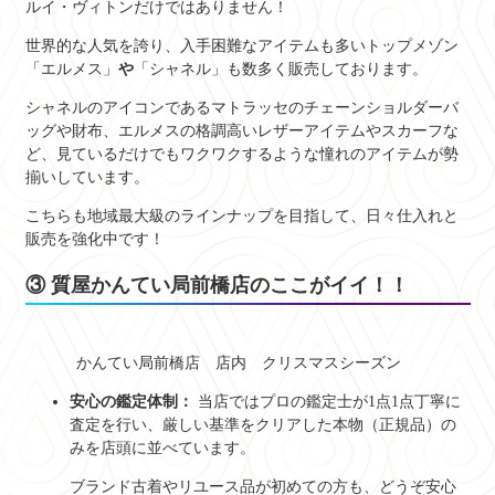
ルイ・ヴィトンだけではありません！
世界的な人気を誇り、入手困難なアイテムも多いトップメゾン
「エルメス」
や
「シャネル」も数多く販売しております。
シャネルのアイコンであるマトラッセのチェーンショルダーバ
ッグや財布、エルメスの格調高いレザーアイテムやスカーフな
ど、見ているだけでもワクワクするような憧れのアイテムが勢
揃いしています。
こちらも地域最大級のラインナップを目指して、日々仕入れと
販売を強化中です！
③ 質屋かんてい局前橋店のここがイイ！！
かんてい局前橋店 店内 クリスマスシーズン
安心の鑑定体制：
当店ではプロの鑑定士が1点1点丁寧に
査定を行い、厳しい基準をクリアした本物（正規品）の
みを店頭に並べています。
ブランド古着やリユース品が初めての方も、どうぞ安心