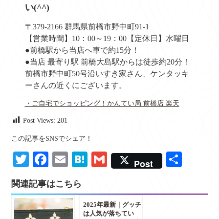
い(^^)
〒379-2166 群馬県前橋市野中町91-1
【営業時間】10：00～19：00【定休日】水曜日
●前橋駅から当店へ車で約15分！
●当店 最寄り駅 前橋大島駅からは徒歩約20分！
前橋市野中町50号沿いすき家さん、ケンタッキ
ーさんの近くにございます。
・ご自宅でショッピング！かんてい局 前橋店 楽天
Post Views:
201
この記事をSNSでシェア！
Twitter
Facebook
Email
Hatena
Gmail
共
Post
有
関連記事はこちら
2025年最新｜グッチ
は人気が落ちてい