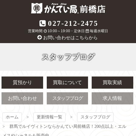
コ
ン
テ
質屋かんてい局
027-212-2475
ン
ツ
営業時間
10:00～19:00・定休日
毎週水曜日
前橋店
本
お問い合わせはこちらから
文
へ
ス
スタッフブログ
キ
ッ
プ
質預かり
買取について
買取実績
お問い合わせ
スタッフブログ
求人情報
ホーム
更新情報一覧
スタッフブログ
群馬でルイヴィトンならかんてい局前橋店！200点以上・エル
メスやシャネルも販売中