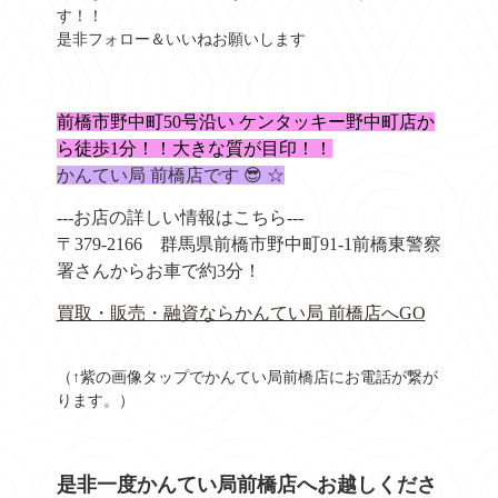
す！！
是非フォロー＆いいねお願いします
前橋市野中町50号沿い ケンタッキー野中町店か
ら徒歩1分！！大きな質
が目印！！
かんてい局 前橋店です 😎 ☆
---お店の詳しい情報はこちら---
〒379-2166
群馬県前橋市野中町91-1
前橋東警察
署さんからお車で約3分！
買取・販売・融資ならかんてい局 前橋店へGO
（↑紫の画像タップでかんてい局前橋店にお電話が繋が
ります。）
是非一度かんてい局前橋店へお越しくださ