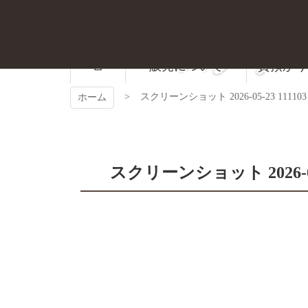
コ
ン
テ
スクリーンシ
ン
ツ
販売について
質預かり
本
文
スクリーンショット 2026-05-23 111103
ホーム
へ
ス
キ
ッ
プ
スクリーンショット 2026-05-
コ
ペ
ン
ー
テ
ジ