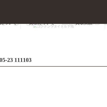
ョット 2026-05-23
について
買取について
買取実績
質屋かんてい局 前橋店
23 111103