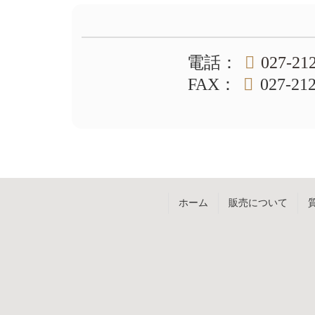
ン
の
ツ
先
本
頭
文
へ
電話
：
027-21
の
戻
先
る
FAX
：
027-21
頭
へ
戻
る
ホーム
販売について