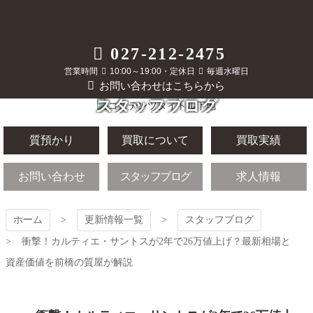
コ
ン
テ
質屋かんてい局
027-212-2475
ン
ツ
営業時間
10:00～19:00・定休日
毎週水曜日
前橋店
本
お問い合わせはこちらから
文
スタッフブログ
へ
ス
キ
質預かり
買取について
買取実績
ッ
プ
お問い合わせ
スタッフブログ
求人情報
ホーム
更新情報一覧
スタッフブログ
衝撃！カルティエ・サントスが2年で26万値上げ？最新相場と
資産価値を前橋の質屋が解説