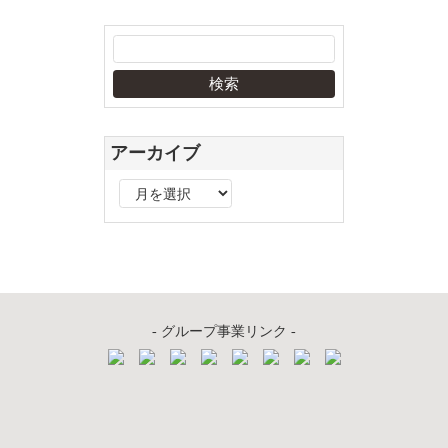
アーカイブ
ア
ー
カ
イ
ブ
- グループ事業リンク -