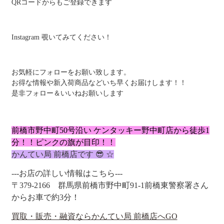
QRコードからもご登録できます
Instagram 覗いてみてください！
お気軽にフォローをお願い致します。
お得な情報や新入荷商品などいち早くお届けします！！
是非フォロー＆いいねお願いします
前橋市野中町50号沿い ケンタッキー野中町店から徒歩1
分！！ピンクの
旗が目印！！
かんてい局 前橋店です 😎 ☆
---お店の詳しい情報はこちら---
〒379-2166
群馬県前橋市野中町91-1
前橋東警察署さん
からお車で約3分！
買取・販売・融資ならかんてい局 前橋店へGO