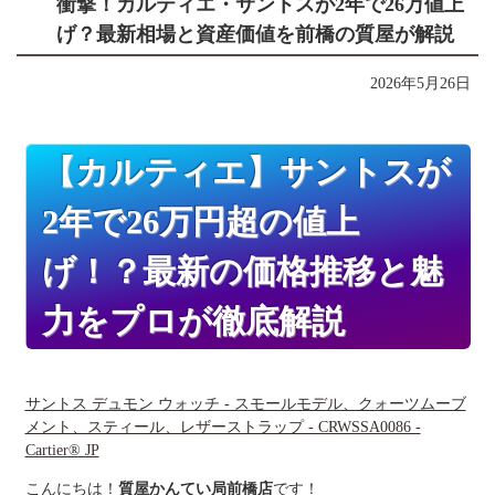
衝撃！カルティエ・サントスが2年で26万値上
げ？最新相場と資産価値を前橋の質屋が解説
2026年5月26日
【カルティエ】サントスが
2年で26万円超の値上
げ！？最新の価格推移と魅
力をプロが徹底解説
サントス デュモン ウォッチ - スモールモデル、クォーツムーブ
メント、スティール、レザーストラップ - CRWSSA0086 -
Cartier® JP
こんにちは！
質屋かんてい局前橋店
です！