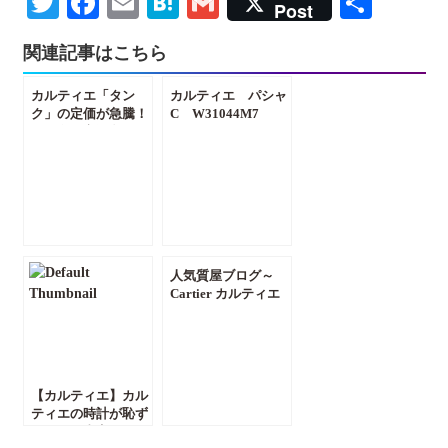
Twitter
Facebook
Email
Hatena
Gmail
共
Post
有
関連記事はこちら
カルティエ「タン
カルティエ パシャ
ク」の定価が急騰！
C W31044M7
2026年最新価格とこ
こ数年の価格推移を
グラフで徹底解説
人気質屋ブログ～
Cartier カルティエ
からマイヨンパンテ
ールリング入荷しま
した！カルティエ ア
クセサリー買取しま
す！～【質屋かんて
【カルティエ】カル
い局 前橋店】
ティエの時計が恥ず
かしい？真実