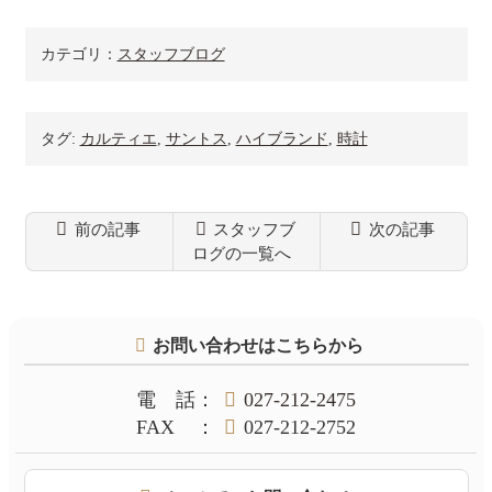
は・・・【かんてい
局前橋店】【群馬前
橋】
カテゴリ：
スタッフブログ
タグ:
カルティエ
,
サントス
,
ハイブランド
,
時計
前の記事
スタッフブ
次の記事
ログの一覧へ
コ
ペ
ン
ー
テ
ジ
お問い合わせはこちらから
ン
の
ツ
先
本
頭
電話
：
027-212-2475
文
へ
FAX
：
027-212-2752
の
戻
先
る
頭