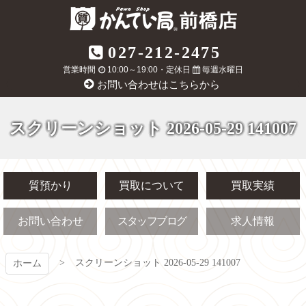
コ
ン
テ
質屋かんてい局
027-212-2475
ン
ツ
営業時間
10:00～19:00・定休日
毎週水曜日
前橋店
本
お問い合わせはこちらから
文
へ
ス
スクリーンショット 2026-05-29 141007
キ
ッ
プ
質預かり
買取について
買取実績
お問い合わせ
スタッフブログ
求人情報
スクリーンショット 2026-05-29 141007
ホーム