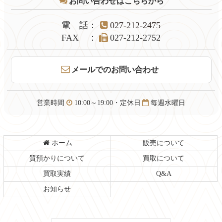
お問い合わせはこちらから
ン
の
ツ
先
本
頭
電話
：
027-212-2475
文
へ
FAX
：
027-212-2752
の
戻
先
る
頭
メールでのお問い合わせ
へ
戻
る
営業時間
10:00～19:00・定休日
毎週水曜日
ホーム
販売について
質預かりについて
買取について
買取実績
Q&A
お知らせ