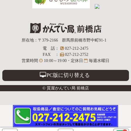
質屋かんてい局
所在地
：
〒379-2166
群馬県前橋市野中町
91-1
電話
：
027-212-2475
前橋店
FAX
：
027-212-2752
営業時間
10:00～19:00・定休日
毎週水曜日
PC版に切り替える
© 質屋かんてい局 前橋店