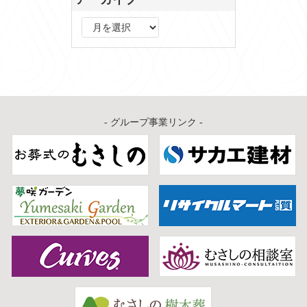
ア
ー
カ
イ
ブ
- グループ事業リンク -