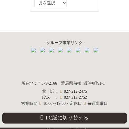
ア
ー
カ
イ
ブ
- グループ事業リンク -
質屋かんてい局
所在地
：
〒379-2166
群馬県前橋市野中町
91-1
電話
：
027-212-2475
前橋店
FAX
：
027-212-2752
営業時間
10:00～19:00・定休日
毎週水曜日
PC版に切り替える