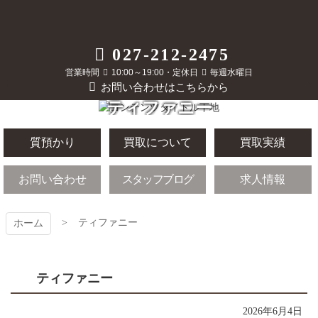
コ
ン
テ
質屋かんてい局
027-212-2475
ン
ツ
営業時間
10:00～19:00・定休日
毎週水曜日
前橋店
本
お問い合わせはこちらから
文
ティファニー
へ
ス
キ
質預かり
買取について
買取実績
ッ
プ
お問い合わせ
スタッフブログ
求人情報
ティファニー
ホーム
ティファニー
2026年6月4日