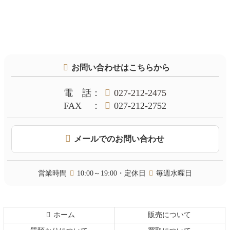
コ
ペ
ン
ー
テ
ジ
お問い合わせはこちらから
ン
の
ツ
先
本
頭
電話
：
027-212-2475
文
へ
FAX
：
027-212-2752
の
戻
先
る
頭
メールでのお問い合わせ
へ
戻
る
営業時間
10:00～19:00・定休日
毎週水曜日
ホーム
販売について