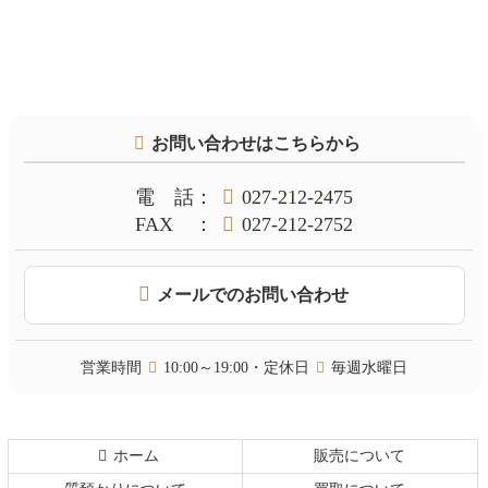
コ
ペ
ン
ー
テ
ジ
お問い合わせはこちらから
ン
の
ツ
先
本
頭
電話
：
027-212-2475
文
へ
FAX
：
027-212-2752
の
戻
先
る
頭
メールでのお問い合わせ
へ
戻
る
営業時間
10:00～19:00・定休日
毎週水曜日
ホーム
販売について