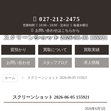
コ
ン
テ
質屋かんてい局
027-212-2475
ン
ツ
営業時間
10:00～19:00・定休日
毎週水曜日
前橋店
本
お問い合わせはこちらから
文
スクリーンショット 2026-06-05 155921
へ
ス
キ
質預かり
買取について
買取実績
ッ
プ
お問い合わせ
スタッフブログ
求人情報
スクリーンショット 2026-06-05 155921
ホーム
スクリーンショット 2026-06-05 155921
2026年6月5日