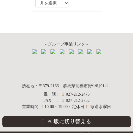
ア
ー
カ
イ
ブ
- グループ事業リンク -
質屋かんてい局
所在地
：
〒379-2166
群馬県前橋市野中町
91-1
電話
：
027-212-2475
前橋店
FAX
：
027-212-2752
営業時間
10:00～19:00・定休日
毎週水曜日
PC版に切り替える