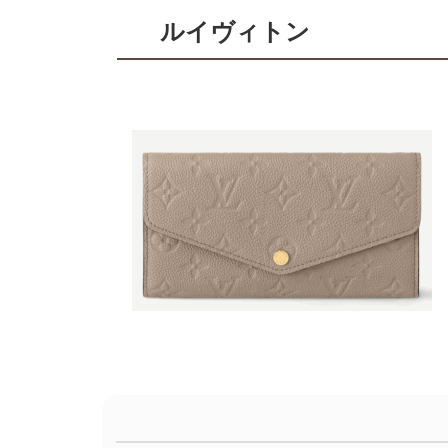
ルイヴィトン
コ
ペ
ン
ー
テ
ジ
ン
の
ツ
先
本
頭