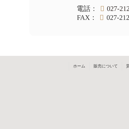
文
へ
電話
：
027-21
の
戻
先
る
FAX
：
027-21
頭
へ
戻
る
ホーム
販売について