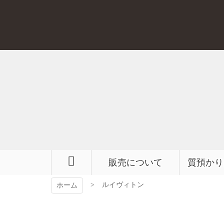
コ
ン
テ
ン
ツ
本
文
へ
ス
キ
ッ
プ
販売について
質預かり
ルイヴィトン
ホーム